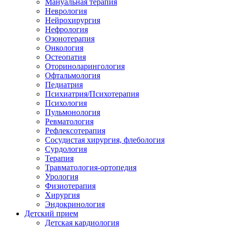
Мануальная терапия
Неврология
Нейрохирургия
Нефрология
Озонотерапия
Онкология
Остеопатия
Оториноларингология
Офтальмология
Педиатрия
Психиатрия/Психотерапия
Психология
Пульмонология
Ревматология
Рефлексотерапия
Сосудистая хирургия, флебология
Сурдология
Терапия
Травматология-ортопедия
Урология
Физиотерапия
Хирургия
Эндокринология
Детский прием
Детская кардиология