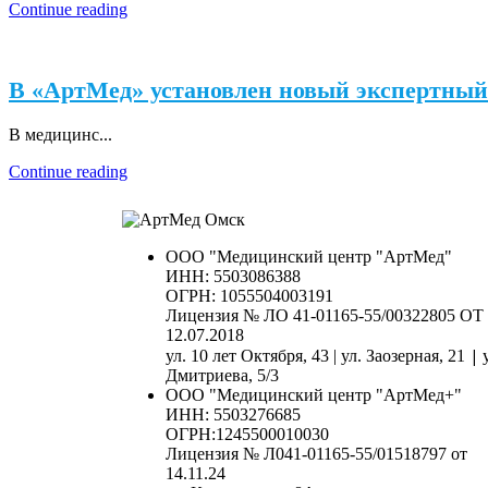
Continue reading
В «АртМед» установлен новый экспертны
В медицинс...
Continue reading
ООО "Медицинский центр "АртМед"
ИНН: 5503086388
ОГРН: 1055504003191
Лицензия № ЛО 41-01165-55/00322805 ОТ
12.07.2018
|
ул. 10 лет Октября, 43 | ул. Заозерная, 21
Дмитриева, 5/3
ООО "Медицинский центр "АртМед+"
ИНН: 5503276685
ОГРН:1245500010030
Лицензия № Л041-01165-55/01518797 от
14.11.24