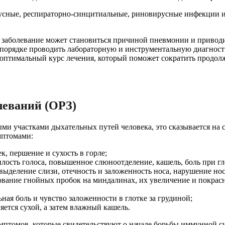
ирусные, респираторно-синцитиальные, риновирусные инфекции 
е заболевание может становиться причиной пневмонии и привод
 порядке проводить лабораторную и инструментальную диагнос
 оптимальный курс лечения, который поможет сократить продолж
леваний (ОРЗ)
ми участками дыхательных путей человека, это сказывается на 
мптомами:
, першение и сухость в горле;
лость голоса, повышенное слюноотделение, кашель, боль при гл
ыделение слизи, отечность и заложенность носа, нарушение нос
ание гнойных пробок на миндалинах, их увеличение и покрасне
ая боль и чувство заложенности в глотке за грудиной;
ется сухой, а затем влажный кашель.
мптомов, которые свидетельствуют о начале борьбы иммунной с