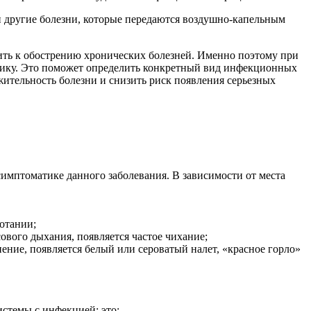
и другие болезни, которые передаются воздушно-капельным
ить к обострению хронических болезней. Именно поэтому при
тику. Это поможет определить конкретный вид инфекционных
ительность болезни и снизить риск появления серьезных
симптоматике данного заболевания. В зависимости от места
отании;
ового дыхания, появляется частое чихание;
ние, появляется белый или сероватый налет, «красное горло»
истемы с инфекцией; это: