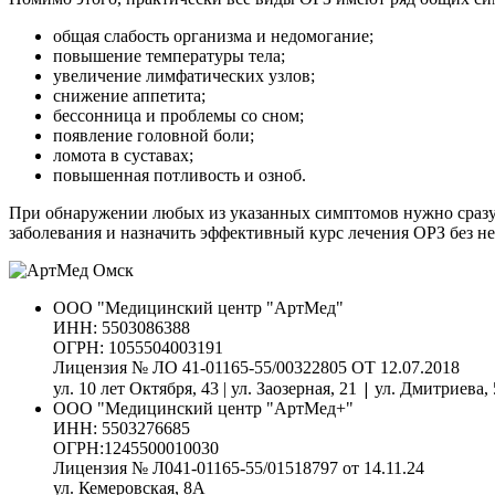
общая слабость организма и недомогание;
повышение температуры тела;
увеличение лимфатических узлов;
снижение аппетита;
бессонница и проблемы со сном;
появление головной боли;
ломота в суставах;
повышенная потливость и озноб.
При обнаружении любых из указанных симптомов нужно сразу 
заболевания и назначить эффективный курс лечения ОРЗ без не
ООО "Медицинский центр "АртМед"
ИНН: 5503086388
ОГРН: 1055504003191
Лицензия № ЛО 41-01165-55/00322805 ОТ 12.07.2018
|
ул. 10 лет Октября, 43 | ул. Заозерная, 21
ул. Дмитриева, 
ООО "Медицинский центр "АртМед+"
ИНН: 5503276685
ОГРН:1245500010030
Лицензия № Л041-01165-55/01518797 от 14.11.24
ул. Кемеровская, 8А