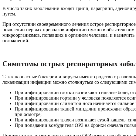
В число таких заболеваний входят грипп, парагрипп, аденов
путем.
При отсутствии своевременного лечения острое респираторно
появлении первых признаков инфекции нужно в обязательном
микроорганизмов, попавших в организм человека, и назначить
осложнений.
Симптомы острых респираторных забо
Так как опасные бактерии и вирусы имеют сродство с различны
локализации инфекции можно столкнуться со следующими си
При инфицировании глотки возникают сильные боли, отек
При инфицировании гортани у человека появляются осип
При инфицировании слизистой носа начинается сильное в
При инфицировании тканей миндалин происходит образов
при осмотре;
При инфицировании трахеи возникает сухой кашель, сильн
При попадании возбудителя ОРЗ на бронхи сначала появля
Помимо этого, практически все виды ОРЗ имеют ряд общих си