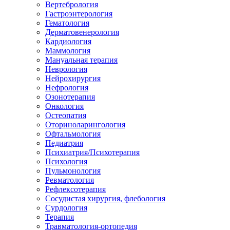
Вертебрология
Гастроэнтерология
Гематология
Дерматовенерология
Кардиология
Маммология
Мануальная терапия
Неврология
Нейрохирургия
Нефрология
Озонотерапия
Онкология
Остеопатия
Оториноларингология
Офтальмология
Педиатрия
Психиатрия/Психотерапия
Психология
Пульмонология
Ревматология
Рефлексотерапия
Сосудистая хирургия, флебология
Сурдология
Терапия
Травматология-ортопедия