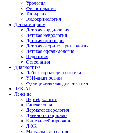
Урология
Физиотерапия
Хирургия
Эндокринология
Детский прием
Детская кардиология
Детская неврология
Детская ортопедия
Детская оториноларингология
Детская офтальмология
Педиатрия
Остеопатия
Диагностика
Лабораторная диагностика
УЗИ-диагностика
Функциональная диагностика
ЧЕК-АП
Лечение
Вертебрология
Гинекология
Дерматовенерология
Дневной стационар
Кинезиотейпирование
ЛФК
Мануальная терапия