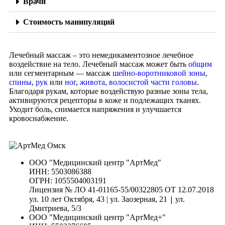
Врачи
Стоимость манипуляций
Лечебный массаж – это немедикаментозное лечебное
воздействие на тело. Лечебный массаж может быть
общим
или сегментарным — массаж
шейно-воротниковой зоны
,
спины
,
рук
или
ног
,
живота
,
волосистой части головы
.
Благодаря рукам, которые воздействую разные зоны тела,
активируются рецепторы в коже и подлежащих тканях.
Уходит боль, снимается напряжения и улучшается
кровоснабжение.
ООО "Медицинский центр "АртМед"
ИНН: 5503086388
ОГРН: 1055504003191
Лицензия № ЛО 41-01165-55/00322805 ОТ 12.07.2018
|
ул. 10 лет Октября, 43 | ул. Заозерная, 21
ул.
Дмитриева, 5/3
ООО "Медицинский центр "АртМед+"