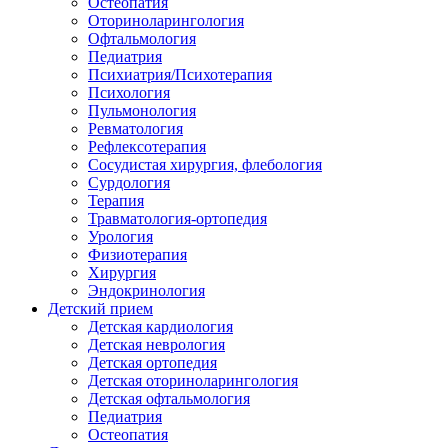
Остеопатия
Оториноларингология
Офтальмология
Педиатрия
Психиатрия/Психотерапия
Психология
Пульмонология
Ревматология
Рефлексотерапия
Сосудистая хирургия, флебология
Сурдология
Терапия
Травматология-ортопедия
Урология
Физиотерапия
Хирургия
Эндокринология
Детский прием
Детская кардиология
Детская неврология
Детская ортопедия
Детская оториноларингология
Детская офтальмология
Педиатрия
Остеопатия