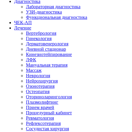
Диагностика
Лабораторная диагностика
УЗИ-диагностика
Функциональная диагностика
ЧЕК-АП
Лечение
Вертебрология
Гинекология
Дерматовенерология
Дневной стационар
Кинезиотейпирование
ЛФК
Мануальная терапия
Массаж
Неврология
Нейрохирургия
Озонотерапия
Остеопатия
Оториноларингология
Плазмолифтинг
Прием врачей
Процедурный кабинет
Ревматология
Рефлексотерапия
Сосудистая хирургия