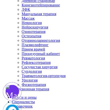
Дневной стационар
Кинезиотейпирование
ЛФК
Мануальная терапия
Массаж
Неврология
Нейрохирургия
Озонотерапия
Остеопатия
Оториноларингология
Плазмолифтинг
Прием врачей
Процедурный кабинет
Ревматология
Рефлексотерапия
Сосудистая хирургия
Сурдология
Травматология-ортопедия
Урология
Физиотерапия
Инфузионная терапия
Услуги и цены
Специалисты
Справочник