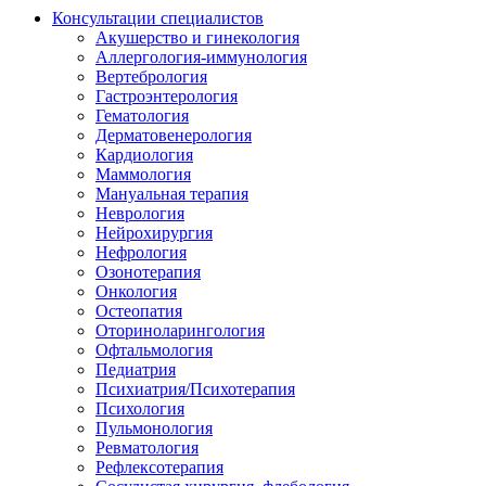
Консультации специалистов
Акушерство и гинекология
Аллергология-иммунология
Вертебрология
Гастроэнтерология
Гематология
Дерматовенерология
Кардиология
Маммология
Мануальная терапия
Неврология
Нейрохирургия
Нефрология
Озонотерапия
Онкология
Остеопатия
Оториноларингология
Офтальмология
Педиатрия
Психиатрия/Психотерапия
Психология
Пульмонология
Ревматология
Рефлексотерапия