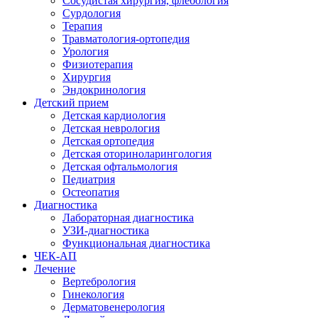
Сосудистая хирургия, флебология
Сурдология
Терапия
Травматология-ортопедия
Урология
Физиотерапия
Хирургия
Эндокринология
Детский прием
Детская кардиология
Детская неврология
Детская ортопедия
Детская оториноларингология
Детская офтальмология
Педиатрия
Остеопатия
Диагностика
Лабораторная диагностика
УЗИ-диагностика
Функциональная диагностика
ЧЕК-АП
Лечение
Вертебрология
Гинекология
Дерматовенерология