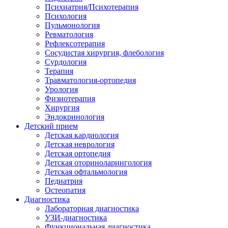
Психиатрия/Психотерапия
Психология
Пульмонология
Ревматология
Рефлексотерапия
Сосудистая хирургия, флебология
Сурдология
Терапия
Травматология-ортопедия
Урология
Физиотерапия
Хирургия
Эндокринология
Детский прием
Детская кардиология
Детская неврология
Детская ортопедия
Детская оториноларингология
Детская офтальмология
Педиатрия
Остеопатия
Диагностика
Лабораторная диагностика
УЗИ-диагностика
Функциональная диагностика