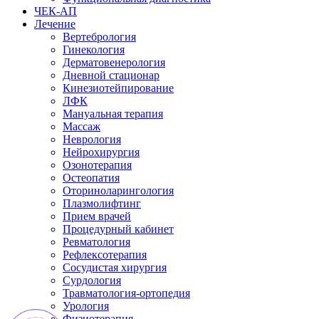
ЧЕК-АП
Лечение
Вертебрология
Гинекология
Дерматовенерология
Дневной стационар
Кинезиотейпирование
ЛФК
Мануальная терапия
Массаж
Неврология
Нейрохирургия
Озонотерапия
Остеопатия
Оториноларингология
Плазмолифтинг
Прием врачей
Процедурный кабинет
Ревматология
Рефлексотерапия
Сосудистая хирургия
Сурдология
Травматология-ортопедия
Урология
Физиотерапия