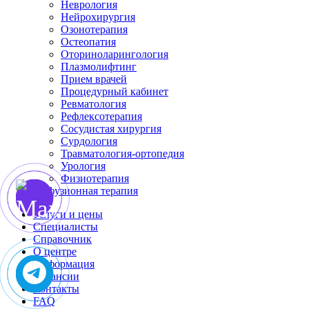
Неврология
Нейрохирургия
Озонотерапия
Остеопатия
Оториноларингология
Плазмолифтинг
Прием врачей
Процедурный кабинет
Ревматология
Рефлексотерапия
Сосудистая хирургия
Сурдология
Травматология-ортопедия
Урология
Физиотерапия
Инфузионная терапия
Услуги и цены
Специалисты
Справочник
О центре
Информация
Вакансии
Контакты
FAQ