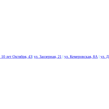
. 10 лет Октября, 43
|
ул. Заозерная, 21
|
ул. Кемеровская, 8А
|
ул. 