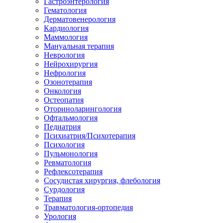
Гастроэнтерология
Гематология
Дерматовенерология
Кардиология
Маммология
Мануальная терапия
Неврология
Нейрохирургия
Нефрология
Озонотерапия
Онкология
Остеопатия
Оториноларингология
Офтальмология
Педиатрия
Психиатрия/Психотерапия
Психология
Пульмонология
Ревматология
Рефлексотерапия
Сосудистая хирургия, флебология
Сурдология
Терапия
Травматология-ортопедия
Урология