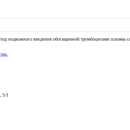
тод подкожного введения обогащенной тромбоцитами плазмы с
гии.
 5/3