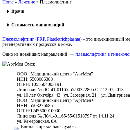
Home
»
Лечение
»
Плазмолифтинг
Врачи
Стоимость манипуляций
Плазмолифтинг (PRP, Plateletrichplasma)
– это инъекционный ме
регенеративных процессов в коже.
Одно из новейших направлений —
плазмолифтинг в гинеколо
ООО "Медицинский центр "АртМед"
ИНН: 5503086388
ОГРН: 1055504003191
Лицензия № ЛО 41-01165-55/00322805 ОТ 12.07.2018
|
ул. 10 лет Октября, 43 | ул. Заозерная, 21
ул. Дмитриева,
ООО "Медицинский центр "АртМед+"
ИНН: 5503276685
ОГРН:1245500010030
Лицензия № Л041-01165-55/01518797 от 14.11.24
ул. Кемеровская, 8А
Единая справочная служба: