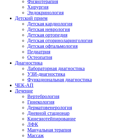
Физиотерапия
Хирургия
Эндокринология
Детский прием
Детская кардиология
Детская неврология
Детская ортопедия
Детская оториноларингология
Детская офтальмология
Педиатрия
Остеопатия
Диагностика
Лабораторная диагностика
УЗИ-диагностика
Функциональная диагностика
ЧЕК-АП
Лечение
Вертебрология
Гинекология
Дерматовенерология
Дневной стационар
Кинезиотейпирование
ЛФК
Мануальная терапия
Массаж