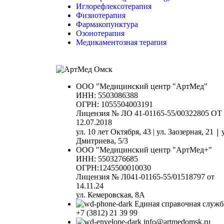
Иглорефлексотерапия
Физиотерапия
Фармакопунктура
Озонотерапия
Медикаментозная терапия
ООО "Медицинский центр "АртМед"
ИНН: 5503086388
ОГРН: 1055504003191
Лицензия № ЛО 41-01165-55/00322805 ОТ
12.07.2018
|
ул. 10 лет Октября, 43 | ул. Заозерная, 21
Дмитриева, 5/3
ООО "Медицинский центр "АртМед+"
ИНН: 5503276685
ОГРН:1245500010030
Лицензия № Л041-01165-55/01518797 от
14.11.24
ул. Кемеровская, 8А
Единая справочная служб
+7 (3812) 21 39 99
info@artmedomsk.ru