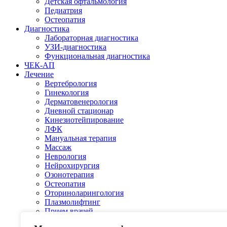
Детская офтальмология
Педиатрия
Остеопатия
Диагностика
Лабораторная диагностика
УЗИ-диагностика
Функциональная диагностика
ЧЕК-АП
Лечение
Вертебрология
Гинекология
Дерматовенерология
Дневной стационар
Кинезиотейпирование
ЛФК
Мануальная терапия
Массаж
Неврология
Нейрохирургия
Озонотерапия
Остеопатия
Оториноларингология
Плазмолифтинг
Прием врачей
Процедурный кабинет