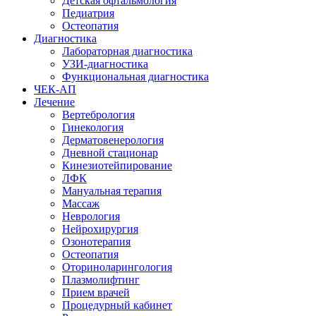
Детская офтальмология
Педиатрия
Остеопатия
Диагностика
Лабораторная диагностика
УЗИ-диагностика
Функциональная диагностика
ЧЕК-АП
Лечение
Вертебрология
Гинекология
Дерматовенерология
Дневной стационар
Кинезиотейпирование
ЛФК
Мануальная терапия
Массаж
Неврология
Нейрохирургия
Озонотерапия
Остеопатия
Оториноларингология
Плазмолифтинг
Прием врачей
Процедурный кабинет