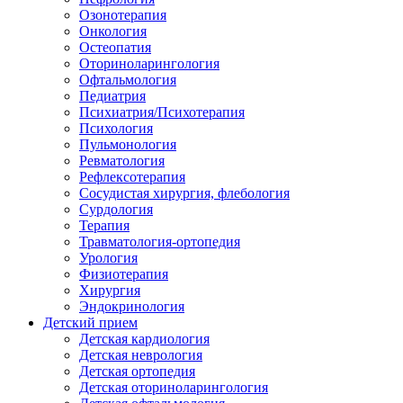
Озонотерапия
Онкология
Остеопатия
Оториноларингология
Офтальмология
Педиатрия
Психиатрия/Психотерапия
Психология
Пульмонология
Ревматология
Рефлексотерапия
Сосудистая хирургия, флебология
Сурдология
Терапия
Травматология-ортопедия
Урология
Физиотерапия
Хирургия
Эндокринология
Детский прием
Детская кардиология
Детская неврология
Детская ортопедия
Детская оториноларингология