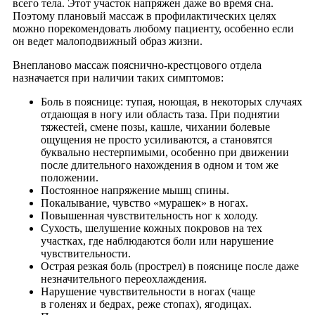
всего тела. Этот участок напряжен даже во время сна.
Поэтому плановый массаж в профилактических целях
можно порекомендовать любому пациенту, особенно если
он ведет малоподвижный образ жизни.
Внепланово массаж пояснично-крестцового отдела
назначается при наличии таких симптомов:
Боль в пояснице: тупая, ноющая, в некоторых случаях
отдающая в ногу или область таза. При поднятии
тяжестей, смене позы, кашле, чихании болевые
ощущения не просто усиливаются, а становятся
буквально нестерпимыми, особенно при движении
после длительного нахождения в одном и том же
положении.
Постоянное напряжение мышц спины.
Покалывание, чувство «мурашек» в ногах.
Повышенная чувствительность ног к холоду.
Сухость, шелушение кожных покровов на тех
участках, где наблюдаются боли или нарушение
чувствительности.
Острая резкая боль (прострел) в пояснице после даже
незначительного переохлаждения.
Нарушение чувствительности в ногах (чаще
в голенях и бедрах, реже стопах), ягодицах.