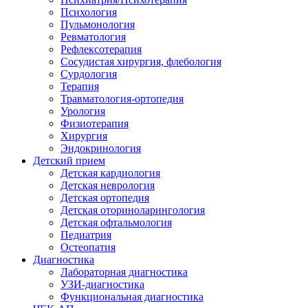
Психология
Пульмонология
Ревматология
Рефлексотерапия
Сосудистая хирургия, флебология
Сурдология
Терапия
Травматология-ортопедия
Урология
Физиотерапия
Хирургия
Эндокринология
Детский прием
Детская кардиология
Детская неврология
Детская ортопедия
Детская оториноларингология
Детская офтальмология
Педиатрия
Остеопатия
Диагностика
Лабораторная диагностика
УЗИ-диагностика
Функциональная диагностика