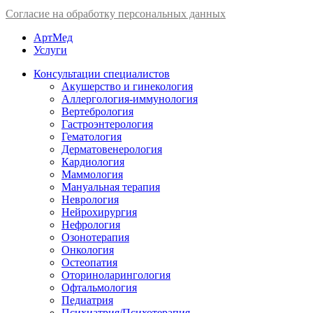
Согласие на обработку персональных данных
АртМед
Услуги
Консультации специалистов
Акушерство и гинекология
Аллергология-иммунология
Вертебрология
Гастроэнтерология
Гематология
Дерматовенерология
Кардиология
Маммология
Мануальная терапия
Неврология
Нейрохирургия
Нефрология
Озонотерапия
Онкология
Остеопатия
Оториноларингология
Офтальмология
Педиатрия
Психиатрия/Психотерапия