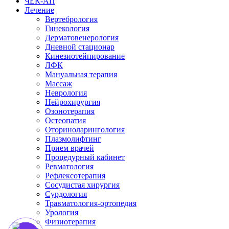
ЧЕК-АП
Лечение
Вертебрология
Гинекология
Дерматовенерология
Дневной стационар
Кинезиотейпирование
ЛФК
Мануальная терапия
Массаж
Неврология
Нейрохирургия
Озонотерапия
Остеопатия
Оториноларингология
Плазмолифтинг
Прием врачей
Процедурный кабинет
Ревматология
Рефлексотерапия
Сосудистая хирургия
Сурдология
Травматология-ортопедия
Урология
Физиотерапия