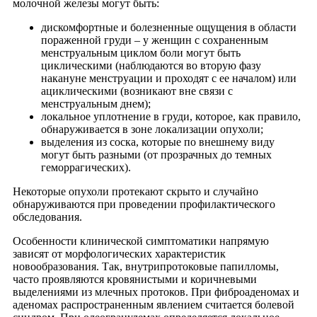
молочной железы могут быть:
дискомфортные и болезненные ощущения в области
пораженной груди – у женщин с сохраненным
менструальным циклом боли могут быть
циклическими (наблюдаются во вторую фазу
накануне менструации и проходят с ее началом) или
ациклическими (возникают вне связи с
менструальным днем);
локальное уплотнение в груди, которое, как правило,
обнаруживается в зоне локализации опухоли;
выделения из соска, которые по внешнему виду
могут быть разными (от прозрачных до темных
геморрагических).
Некоторые опухоли протекают скрыто и случайно
обнаруживаются при проведении профилактического
обследования.
Особенности клинической симптоматики напрямую
зависят от морфологических характеристик
новообразования. Так, внутрипротоковые папилломы,
часто проявляются кровянистыми и коричневыми
выделениями из млечных протоков. При фиброаденомах и
аденомах распространенным явлением считается болевой