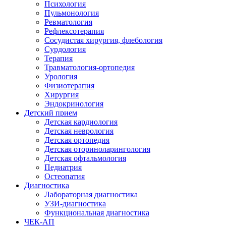
Психология
Пульмонология
Ревматология
Рефлексотерапия
Сосудистая хирургия, флебология
Сурдология
Терапия
Травматология-ортопедия
Урология
Физиотерапия
Хирургия
Эндокринология
Детский прием
Детская кардиология
Детская неврология
Детская ортопедия
Детская оториноларингология
Детская офтальмология
Педиатрия
Остеопатия
Диагностика
Лабораторная диагностика
УЗИ-диагностика
Функциональная диагностика
ЧЕК-АП