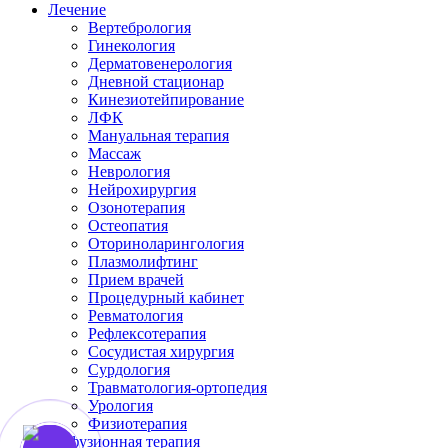
Лечение
Вертебрология
Гинекология
Дерматовенерология
Дневной стационар
Кинезиотейпирование
ЛФК
Мануальная терапия
Массаж
Неврология
Нейрохирургия
Озонотерапия
Остеопатия
Оториноларингология
Плазмолифтинг
Прием врачей
Процедурный кабинет
Ревматология
Рефлексотерапия
Сосудистая хирургия
Сурдология
Травматология-ортопедия
Урология
Физиотерапия
Инфузионная терапия