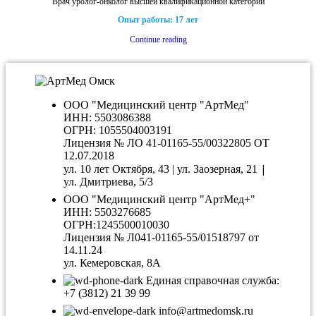
Врач уролог-онколог высшей квалификационной категории
Опыт работы: 17 лет
Continue reading
ООО "Медицинский центр "АртМед"
ИНН: 5503086388
ОГРН: 1055504003191
Лицензия № ЛО 41-01165-55/00322805 ОТ
12.07.2018
|
ул. 10 лет Октября, 43 | ул. Заозерная, 21
ул. Дмитриева, 5/3
ООО "Медицинский центр "АртМед+"
ИНН: 5503276685
ОГРН:1245500010030
Лицензия № Л041-01165-55/01518797 от
14.11.24
ул. Кемеровская, 8А
Единая справочная служба:
+7 (3812) 21 39 99
info@artmedomsk.ru