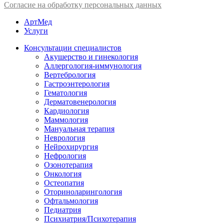
Согласие на обработку персональных данных
АртМед
Услуги
Консультации специалистов
Акушерство и гинекология
Аллергология-иммунология
Вертебрология
Гастроэнтерология
Гематология
Дерматовенерология
Кардиология
Маммология
Мануальная терапия
Неврология
Нейрохирургия
Нефрология
Озонотерапия
Онкология
Остеопатия
Оториноларингология
Офтальмология
Педиатрия
Психиатрия/Психотерапия