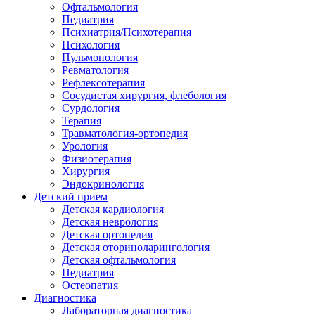
Офтальмология
Педиатрия
Психиатрия/Психотерапия
Психология
Пульмонология
Ревматология
Рефлексотерапия
Сосудистая хирургия, флебология
Сурдология
Терапия
Травматология-ортопедия
Урология
Физиотерапия
Хирургия
Эндокринология
Детский прием
Детская кардиология
Детская неврология
Детская ортопедия
Детская оториноларингология
Детская офтальмология
Педиатрия
Остеопатия
Диагностика
Лабораторная диагностика