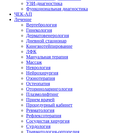
УЗИ-диагностика
Функциональная диагностика
ЧЕК-АП
Лечение
Вертебрология
Гинекология
Дерматовенерология
Дневной стационар
Кинезиотейпирование
ЛФК
Мануальная терапия
Массаж
Неврология
Нейрохирургия
Озонотерапия
Остеопатия
Оториноларингология
Плазмолифтинг
Прием врачей
Процедурный кабинет
Ревматология
Рефлексотерапия
Сосудистая хирургия
Сурдология
Травматология-ортопедия