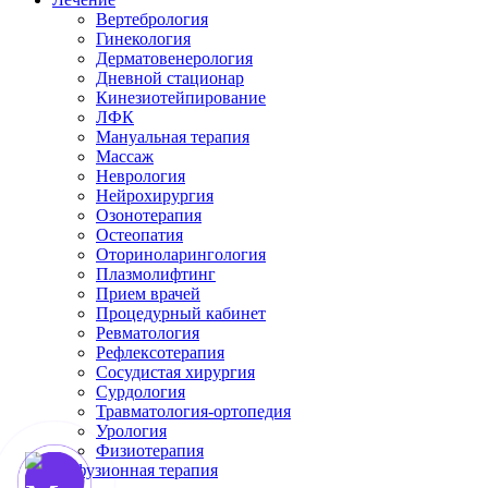
Вертебрология
Гинекология
Дерматовенерология
Дневной стационар
Кинезиотейпирование
ЛФК
Мануальная терапия
Массаж
Неврология
Нейрохирургия
Озонотерапия
Остеопатия
Оториноларингология
Плазмолифтинг
Прием врачей
Процедурный кабинет
Ревматология
Рефлексотерапия
Сосудистая хирургия
Сурдология
Травматология-ортопедия
Урология
Физиотерапия
Инфузионная терапия