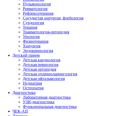
Пульмонология
Ревматология
Рефлексотерапия
Сосудистая хирургия, флебология
Сурдология
Терапия
Травматология-ортопедия
Урология
Физиотерапия
Хирургия
Эндокринология
Детский прием
Детская кардиология
Детская неврология
Детская ортопедия
Детская оториноларингология
Детская офтальмология
Педиатрия
Остеопатия
Диагностика
Лабораторная диагностика
УЗИ-диагностика
Функциональная диагностика
ЧЕК-АП
Лечение