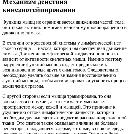
Механизм действия
кинезиотейпирования
Функция мышц не ограничивается движением частей тела,
они также активно помогают венозному кровообращению и
движению лимфы.
В отличии от кровеносной системы у лимфатической нет
своего сердца — насоса, который бы обеспечивал движение
лимфы. Движение лимфатической жидкости полностью
зависит от активности скелетных мышц. Именно поэтому
нарушение функций мышц создает предпосылки к
возникновению ряда других симптомов. Следовательно,
необходимо уделять больше внимания восстановлению
функций мышцы, чтобы активизировать и ускорить процесс
заживления травмы.
С другой стороны если мышца травмирована, то она
воспаляется и опухает, а это сжимает и уменьшает
пространство между кожей и мышцей. Это приводит к
ухудшению оттока лимфатической жидкости, который
необходим для выведения продуктов распада поврежденной
ткани. Это сжатие также оказывает влияние на болевые
рецепторы, находящиеся в дерме, которые, в свою очередь,
передают «сигналы дискомфорта» в мозг. Этот тип боли