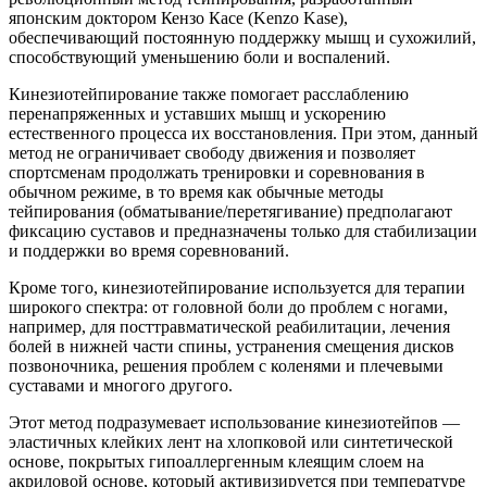
японским доктором Кензо Касе (Kenzo Kase),
обеспечивающий постоянную поддержку мышц и сухожилий,
способствующий уменьшению боли и воспалений.
Кинезиотейпирование также помогает расслаблению
перенапряженных и уставших мышц и ускорению
естественного процесса их восстановления. При этом, данный
метод не ограничивает свободу движения и позволяет
спортсменам продолжать тренировки и соревнования в
обычном режиме, в то время как обычные методы
тейпирования (обматывание/перетягивание) предполагают
фиксацию суставов и предназначены только для стабилизации
и поддержки во время соревнований.
Кроме того, кинезиотейпирование используется для терапии
широкого спектра: от головной боли до проблем с ногами,
например, для посттравматической реабилитации, лечения
болей в нижней части спины, устранения смещения дисков
позвоночника, решения проблем с коленями и плечевыми
суставами и многого другого.
Этот метод подразумевает использование кинезиотейпов —
эластичных клейких лент на хлопковой или синтетической
основе, покрытых гипоаллергенным клеящим слоем на
акриловой основе, который активизируется при температуре