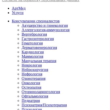
АртМед
Услуги
Консультации специалистов
Акушерство и гинекология
Аллергология-иммунология
Вертебрология
Гастроэнтерология
Гематология
Дерматовенерология
Кардиология
Маммология
Мануальная терапия
Неврология
Нейрохирургия
Нефрология
Озонотерапия
Онкология
Остеопатия
Оториноларингология
Офтальмология
Педиатрия
Психиатрия/Психотерапия
Психология