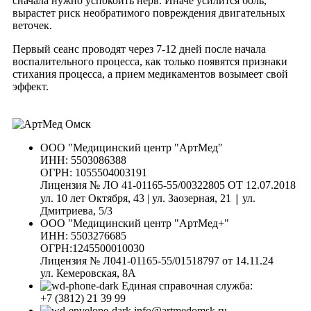
сначала нужно успокоить нерв. Иначе усилится боль,
вырастет риск необратимого повреждения двигательных
веточек.
Первый сеанс проводят через 7-12 дней после начала
воспалительного процесса, как только появятся признаки
стихания процесса, а прием медикаментов возымеет свой
эффект.
ООО "Медицинский центр "АртМед"
ИНН: 5503086388
ОГРН: 1055504003191
Лицензия № ЛО 41-01165-55/00322805 ОТ 12.07.2018
|
ул. 10 лет Октября, 43 | ул. Заозерная, 21
ул.
Дмитриева, 5/3
ООО "Медицинский центр "АртМед+"
ИНН: 5503276685
ОГРН:1245500010030
Лицензия № Л041-01165-55/01518797 от 14.11.24
ул. Кемеровская, 8А
Единая справочная служба:
+7 (3812) 21 39 99
info@artmedomsk.ru