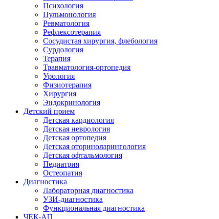
Психология
Пульмонология
Ревматология
Рефлексотерапия
Сосудистая хирургия, флебология
Сурдология
Терапия
Травматология-ортопедия
Урология
Физиотерапия
Хирургия
Эндокринология
Детский прием
Детская кардиология
Детская неврология
Детская ортопедия
Детская оториноларингология
Детская офтальмология
Педиатрия
Остеопатия
Диагностика
Лабораторная диагностика
УЗИ-диагностика
Функциональная диагностика
ЧЕК-АП