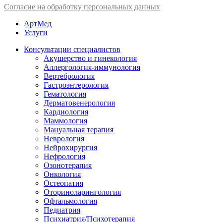
Согласие на обработку персональных данных
АртМед
Услуги
Консультации специалистов
Акушерство и гинекология
Аллергология-иммунология
Вертебрология
Гастроэнтерология
Гематология
Дерматовенерология
Кардиология
Маммология
Мануальная терапия
Неврология
Нейрохирургия
Нефрология
Озонотерапия
Онкология
Остеопатия
Оториноларингология
Офтальмология
Педиатрия
Психиатрия/Психотерапия