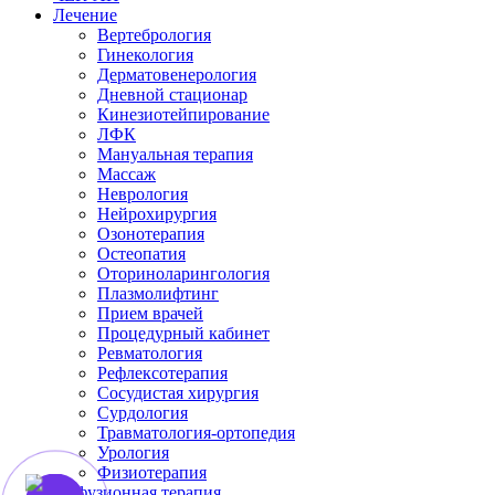
Лечение
Вертебрология
Гинекология
Дерматовенерология
Дневной стационар
Кинезиотейпирование
ЛФК
Мануальная терапия
Массаж
Неврология
Нейрохирургия
Озонотерапия
Остеопатия
Оториноларингология
Плазмолифтинг
Прием врачей
Процедурный кабинет
Ревматология
Рефлексотерапия
Сосудистая хирургия
Сурдология
Травматология-ортопедия
Урология
Физиотерапия
Инфузионная терапия