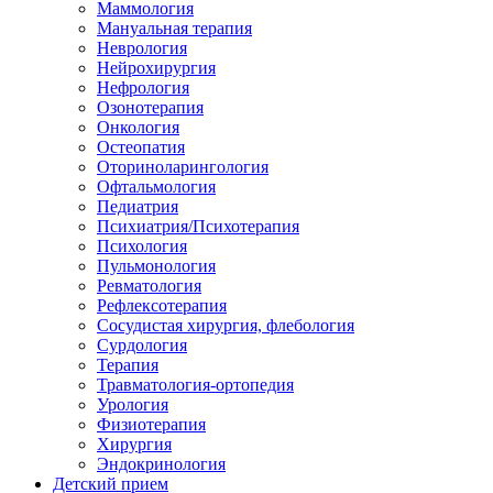
Маммология
Мануальная терапия
Неврология
Нейрохирургия
Нефрология
Озонотерапия
Онкология
Остеопатия
Оториноларингология
Офтальмология
Педиатрия
Психиатрия/Психотерапия
Психология
Пульмонология
Ревматология
Рефлексотерапия
Сосудистая хирургия, флебология
Сурдология
Терапия
Травматология-ортопедия
Урология
Физиотерапия
Хирургия
Эндокринология
Детский прием