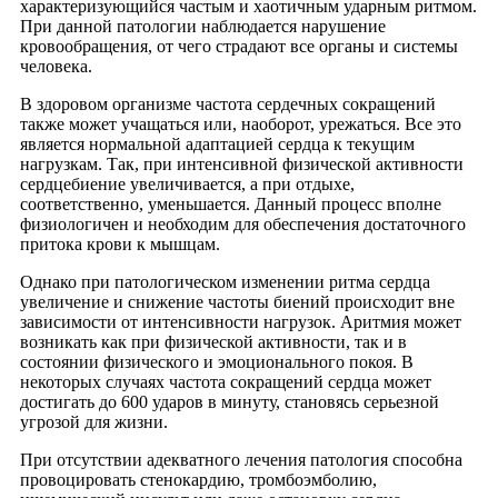
характеризующийся частым и хаотичным ударным ритмом.
При данной патологии наблюдается нарушение
кровообращения, от чего страдают все органы и системы
человека.
В здоровом организме частота сердечных сокращений
также может учащаться или, наоборот, урежаться. Все это
является нормальной адаптацией сердца к текущим
нагрузкам. Так, при интенсивной физической активности
сердцебиение увеличивается, а при отдыхе,
соответственно, уменьшается. Данный процесс вполне
физиологичен и необходим для обеспечения достаточного
притока крови к мышцам.
Однако при патологическом изменении ритма сердца
увеличение и снижение частоты биений происходит вне
зависимости от интенсивности нагрузок. Аритмия может
возникать как при физической активности, так и в
состоянии физического и эмоционального покоя. В
некоторых случаях частота сокращений сердца может
достигать до 600 ударов в минуту, становясь серьезной
угрозой для жизни.
При отсутствии адекватного лечения патология способна
провоцировать стенокардию, тромбоэмболию,