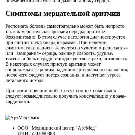
ишемический инсульт или даже остановку сердца.
Симптомы мерцательной аритмии
Распознать болезнь самостоятельно может быть непросто,
так как мерцательная аритмия нередко протекает
бессимптомно. В этом случае патология диагностируется
при снятии электрокардиограммы. При наличии
симптоматики пациент жалуется на чувство «трепыхания»
или «замирания» сердца, одышку, слабость, удушье,
тяжесть и боль в груди, иногда чувство страха, потливость.
В некоторых случаях приступ аритмии может
сопровождаться резким падением артериального давления,
после чего следует потеря сознания, и наступает угроза
летального исхода.
При возникновении любых из указанных симптомов
следует незамедлительно получить консультацию у врача-
кардиолога.
ООО "Медицинский центр "АртМед"
ИНН: 5503086388