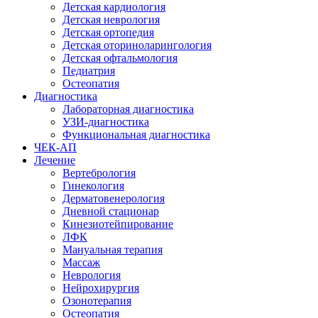
Детская кардиология
Детская неврология
Детская ортопедия
Детская оториноларингология
Детская офтальмология
Педиатрия
Остеопатия
Диагностика
Лабораторная диагностика
УЗИ-диагностика
Функциональная диагностика
ЧЕК-АП
Лечение
Вертебрология
Гинекология
Дерматовенерология
Дневной стационар
Кинезиотейпирование
ЛФК
Мануальная терапия
Массаж
Неврология
Нейрохирургия
Озонотерапия
Остеопатия