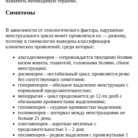
назначить необходимую терапию.
Симптомы
В зависимости от этиологического фактора, нарушение
менструального цикла может проявляться по — разному,
поэтому в гинекологии выведена классификация
клинических проявлений, среди которых:
альгодисменорея – сопровождается тянущими болями
низом живота, тошнотой, головными болями, сбоем
менструации;
дисменорея – нестабильный цикл, проявляется резко
без сопутствующих симптомов;
гиперменорея – обильное выделение менструации с
нормальной продолжительностью;
меноррагия – цикл продолжается до 12-ти дней с
обильными кровянистыми выделениями;
гипоменорея – скудные кровянистые выделения;
полименорея – интервал между менструациями не
больше 21 день;
олигоменорея – короткие месячные с
продолжительностью 1 – 2 дня;
опсоменорея – редкие выделения с промежутками 1