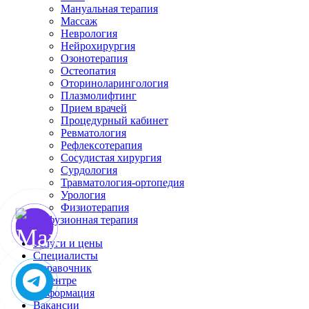
Мануальная терапия
Массаж
Неврология
Нейрохирургия
Озонотерапия
Остеопатия
Оториноларингология
Плазмолифтинг
Прием врачей
Процедурный кабинет
Ревматология
Рефлексотерапия
Сосудистая хирургия
Сурдология
Травматология-ортопедия
Урология
Физиотерапия
Инфузионная терапия
Услуги и цены
Специалисты
Справочник
О центре
Информация
Вакансии