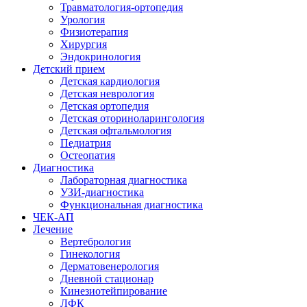
Травматология-ортопедия
Урология
Физиотерапия
Хирургия
Эндокринология
Детский прием
Детская кардиология
Детская неврология
Детская ортопедия
Детская оториноларингология
Детская офтальмология
Педиатрия
Остеопатия
Диагностика
Лабораторная диагностика
УЗИ-диагностика
Функциональная диагностика
ЧЕК-АП
Лечение
Вертебрология
Гинекология
Дерматовенерология
Дневной стационар
Кинезиотейпирование
ЛФК