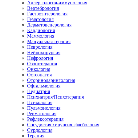
Аллергология-иммунология
Вертебрология
Гастроэнтерология
Гематология
Дерматовенерология
Кардиология
Маммология
Мануальная терапия
Неврология
Нейрохирургия
Нефрология
Озонотерапия
Онкология
Остеопатия
Оториноларингология
Офтальмология
Педиатрия
Психиатрия/Психотерапия
Психология
Пульмонология
Ревматология
Рефлексотерапия
Сосудистая хирургия, флебология
Сурдология
Терапия