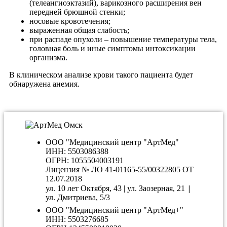
(телеангиоэктазий), варикозного расширения вен
передней брюшной стенки;
носовые кровотечения;
выраженная общая слабость;
при распаде опухоли – повышение температуры тела,
головная боль и иные симптомы интоксикации
организма.
В клиническом анализе крови такого пациента будет
обнаружена анемия.
ООО "Медицинский центр "АртМед"
ИНН: 5503086388
ОГРН: 1055504003191
Лицензия № ЛО 41-01165-55/00322805 ОТ
12.07.2018
|
ул. 10 лет Октября, 43 | ул. Заозерная, 21
ул. Дмитриева, 5/3
ООО "Медицинский центр "АртМед+"
ИНН: 5503276685