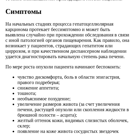
Симптомы
На начальных стадиях процесса гепатоцеллюлярная
карцинома протекает бессимптомно и может быть
выявлена случайно при прохождении обследования в связи
с иной патологией органов пищеварения. Как правило, она
возникает у пациентов, страдающих гепатитом или
циррозом, и при качественном диспансерном наблюдении
удается диагностировать начальную степень рака печени.
По мере роста опухоли пациента начинают беспокоить:
чувство дискомфорта, боль в области эпигастрия,
правого подреберья;
снижение аппетита;
тошнота;
необъяснимое похудение;
увеличение размеров живота (за счет увеличения
печени, растущей опухоли или скопления жидкости в
брюшной полости – асцита);
желтый оттенок кожи, видимых слизистых оболочек,
склер;
появление на коже живота сосудистых звездочек