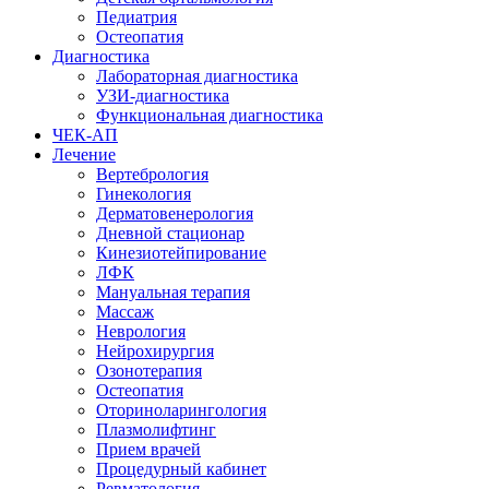
Педиатрия
Остеопатия
Диагностика
Лабораторная диагностика
УЗИ-диагностика
Функциональная диагностика
ЧЕК-АП
Лечение
Вертебрология
Гинекология
Дерматовенерология
Дневной стационар
Кинезиотейпирование
ЛФК
Мануальная терапия
Массаж
Неврология
Нейрохирургия
Озонотерапия
Остеопатия
Оториноларингология
Плазмолифтинг
Прием врачей
Процедурный кабинет
Ревматология