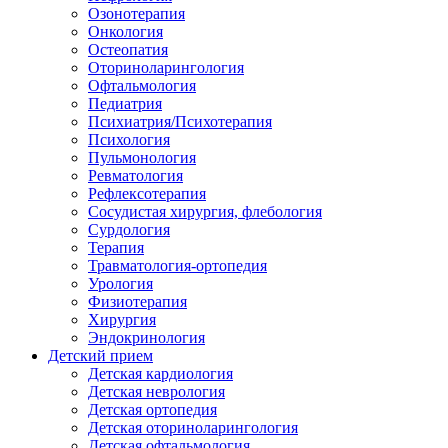
Озонотерапия
Онкология
Остеопатия
Оториноларингология
Офтальмология
Педиатрия
Психиатрия/Психотерапия
Психология
Пульмонология
Ревматология
Рефлексотерапия
Сосудистая хирургия, флебология
Сурдология
Терапия
Травматология-ортопедия
Урология
Физиотерапия
Хирургия
Эндокринология
Детский прием
Детская кардиология
Детская неврология
Детская ортопедия
Детская оториноларингология
Детская офтальмология