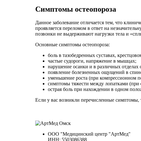
Симптомы остеопороза
Данное заболевание отличается тем, что клинич
проявляется переломом в ответ на незначительн
позвонки не выдерживают нагрузки тела и «сп
Основные симптомы остеопороза:
боль в тазобедренных суставах, крестцово
частые судороги, напряжение в мышцах;
нарушение осанки и в различных отделах 
появление болезненных ощущений в спине
уменьшение роста (при компрессионном п
симптомы тяжести между лопатками (при 
острая боль при нахождении в одном поло
Если у вас возникли перечисленные симптомы, 
ООО "Медицинский центр "АртМед"
ИНН: 5503086388