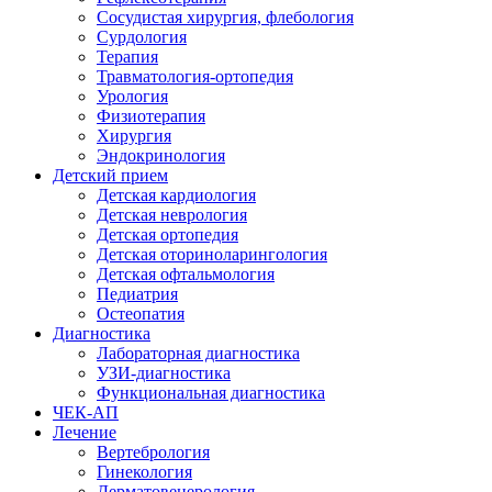
Сосудистая хирургия, флебология
Сурдология
Терапия
Травматология-ортопедия
Урология
Физиотерапия
Хирургия
Эндокринология
Детский прием
Детская кардиология
Детская неврология
Детская ортопедия
Детская оториноларингология
Детская офтальмология
Педиатрия
Остеопатия
Диагностика
Лабораторная диагностика
УЗИ-диагностика
Функциональная диагностика
ЧЕК-АП
Лечение
Вертебрология
Гинекология
Дерматовенерология