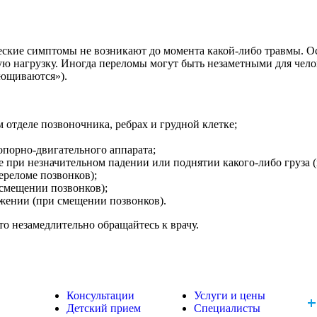
еские симптомы не возникают до момента какой-либо травмы. Ос
ую нагрузку. Иногда переломы могут быть незаметными для чело
лющиваются»).
м отделе позвоночника, ребрах и грудной клетке;
опорно-двигательного аппарата;
 при незначительном падении или поднятии какого-либо груза 
ереломе позвонков);
смещении позвонков);
жении (при смещении позвонков).
то незамедлительно обращайтесь к врачу.
Консультации
Услуги и цены
+
Детский прием
Специалисты