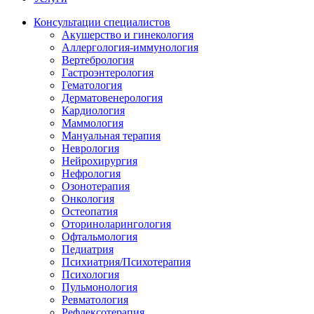
Консультации специалистов
Акушерство и гинекология
Аллергология-иммунология
Вертебрология
Гастроэнтерология
Гематология
Дерматовенерология
Кардиология
Маммология
Мануальная терапия
Неврология
Нейрохирургия
Нефрология
Озонотерапия
Онкология
Остеопатия
Оториноларингология
Офтальмология
Педиатрия
Психиатрия/Психотерапия
Психология
Пульмонология
Ревматология
Рефлексотерапия