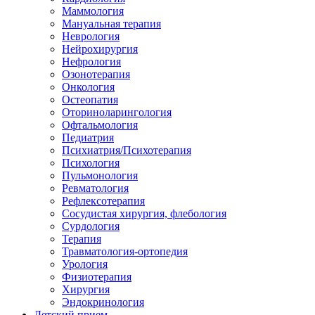
Маммология
Мануальная терапия
Неврология
Нейрохирургия
Нефрология
Озонотерапия
Онкология
Остеопатия
Оториноларингология
Офтальмология
Педиатрия
Психиатрия/Психотерапия
Психология
Пульмонология
Ревматология
Рефлексотерапия
Сосудистая хирургия, флебология
Сурдология
Терапия
Травматология-ортопедия
Урология
Физиотерапия
Хирургия
Эндокринология
Детский прием