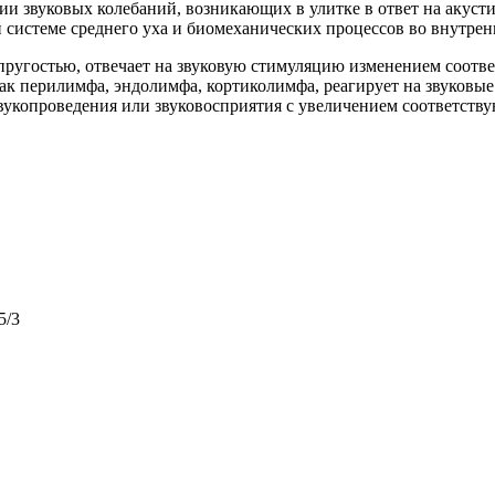
ции звуковых колебаний, возникающих в улитке в ответ на аку
 системе среднего уха и биомеханических процессов во внутрен
упругостью, отвечает на звуковую стимуляцию изменением соотв
как перилимфа, эндолимфа, кортиколимфа, реагирует на звуковые
звукопроведения или звуковосприятия с увеличением соответст
5/3