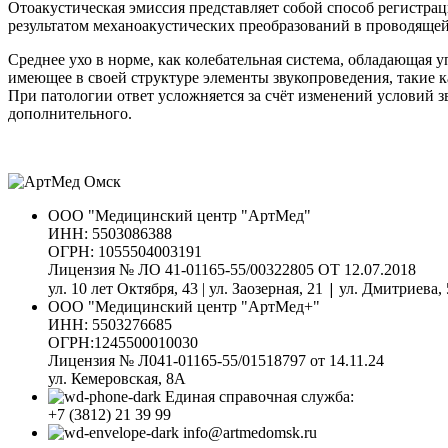
Отоакустическая эмиссия представляет собой способ регистра
результатом механоакустических преобразований в проводящей
Среднее ухо в норме, как колебательная система, обладающая 
имеющее в своей структуре элементы звукопроведения, такие 
При патологии ответ усложняется за счёт изменений условий 
дополнительного.
ООО "Медицинский центр "АртМед"
ИНН: 5503086388
ОГРН: 1055504003191
Лицензия № ЛО 41-01165-55/00322805 ОТ 12.07.2018
|
ул. 10 лет Октября, 43 | ул. Заозерная, 21
ул. Дмитриева, 
ООО "Медицинский центр "АртМед+"
ИНН: 5503276685
ОГРН:1245500010030
Лицензия № Л041-01165-55/01518797 от 14.11.24
ул. Кемеровская, 8А
Единая справочная служба:
+7 (3812) 21 39 99
info@artmedomsk.ru