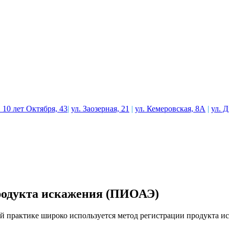
. 10 лет Октября, 43
|
ул. Заозерная, 21
|
ул. Кемеровская, 8А
|
ул. 
продукта искажения (ПИОАЭ)
ой практике широко используется метод регистрации продукта 