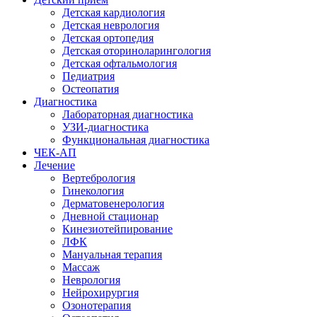
Детская кардиология
Детская неврология
Детская ортопедия
Детская оториноларингология
Детская офтальмология
Педиатрия
Остеопатия
Диагностика
Лабораторная диагностика
УЗИ-диагностика
Функциональная диагностика
ЧЕК-АП
Лечение
Вертебрология
Гинекология
Дерматовенерология
Дневной стационар
Кинезиотейпирование
ЛФК
Мануальная терапия
Массаж
Неврология
Нейрохирургия
Озонотерапия