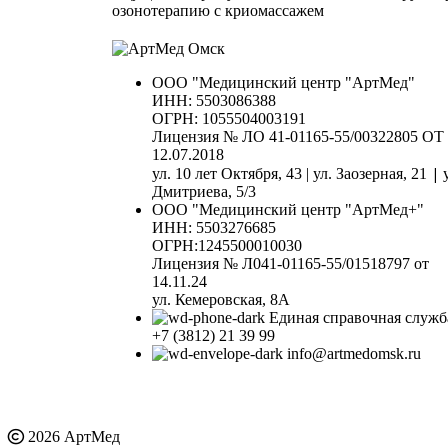
озонотерапию с криомассажем
ООО "Медицинский центр "АртМед"
ИНН: 5503086388
ОГРН: 1055504003191
Лицензия № ЛО 41-01165-55/00322805 ОТ
12.07.2018
|
ул. 10 лет Октября, 43 | ул. Заозерная, 21
Дмитриева, 5/3
ООО "Медицинский центр "АртМед+"
ИНН: 5503276685
ОГРН:1245500010030
Лицензия № Л041-01165-55/01518797 от
14.11.24
ул. Кемеровская, 8А
Единая справочная служб
+7 (3812) 21 39 99
info@artmedomsk.ru
2026 АртМед