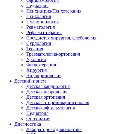
Офтальмология
Педиатрия
Психиатрия/Психотерапия
Психология
Пульмонология
Ревматология
Рефлексотерапия
Сосудистая хирургия, флебология
Сурдология
Терапия
Травматология-ортопедия
Урология
Физиотерапия
Хирургия
Эндокринология
Детский прием
Детская кардиология
Детская неврология
Детская ортопедия
Детская оториноларингология
Детская офтальмология
Педиатрия
Остеопатия
Диагностика
Лабораторная диагностика