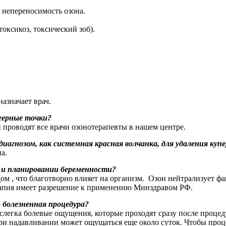
 непереносимость озона.
ксикоз, токсический зоб).
азначает врач.
ггерные точки?
 проводят все врачи озонотерапевты в нашем центре.
гнозом, как системная красная волчанка, для удаления купе
а.
 и планировании беременности?
ом , что благотворно влияет на организм. Озон нейтрализует 
апия имеет разрешение к применению Минздравом РФ.
 болезненная процедура?
егка болевые ощущения, которые проходят сразу после процедур
и надавливании может ощущаться еще около суток. Чтобы проце