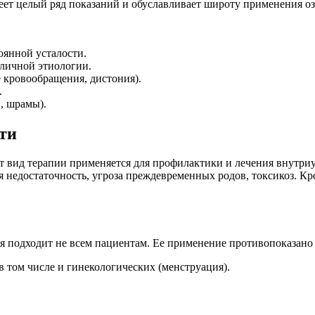
меет целый ряд показаний и обуславливает широту применения о
оянной усталости.
личной этиологии.
 кровообращения, дистония).
.
, шрамы).
ти
т вид терапии применяется для профилактики и лечения внутри
ая недостаточность, угроза преждевременных родов, токсикоз. 
 подходит не всем пациентам. Ее применение противопоказано в
в том числе и гинекологических (менструация).