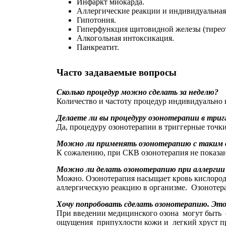
Инфаркт миокарда.
Аллергические реакции и индивидуальная
Гипотония.
Гиперфункция щитовидной железы (тиреото
Алкогольная интоксикация.
Панкреатит.
Часто задаваемые вопросы
Сколько процедур можно сделать за неделю?
Количество и частоту процедур индивидуально н
Делаете ли вы процедуру озонотерапии в три
Да, процедуру озонотерапии в триггерные точки
Можно ли применять озонотерапию с таким диа
К сожалению, при СКВ озонотерапия не показан
Можно ли делать озонотерапию при аллергии
Можно. Озонотерапия насыщает кровь кислород
аллергическую реакцию в организме. Озонотер
Хочу попробовать сделать озонотерапию. Это
При введении медицинского озона могут быть сл
ощущения припухлости кожи и легкий хруст пр