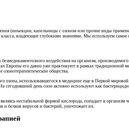
нения (инъекции, капельницы с озоном или прочие виды примене
класса, владеющие глубокими знаниями. Мы используем самое 
 безмедикаментозного воздействия на организм, производимого
анах Европы его давно уже практикуют в рамках традиционной 
 озонотерапевтические общества.
го озона, использовавшегося в медицине еще в Первой мировой 
 На сегодняшний день озон активно используют как бактерицид
, являясь нестабильной формой кислорода, попадает в организм 
в и белков вирусов и бактерий, уничтожает их.
рапией