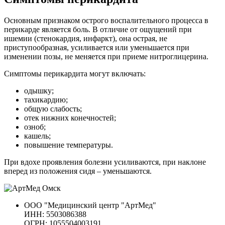
Основным признаком острого воспалительного процесса в
перикарде является боль. В отличие от ощущений при
ишемии (стенокардия, инфаркт), она острая, не
приступообразная, усиливается или уменьшается при
изменении позы, не меняется при приеме нитроглицерина.
Симптомы перикардита могут включать:
одышку;
тахикардию;
общую слабость;
отек нижних конечностей;
озноб;
кашель;
повышение температуры.
При вдохе проявления болезни усиливаются, при наклоне
вперед из положения сидя – уменьшаются.
ООО "Медицинский центр "АртМед"
ИНН: 5503086388
ОГРН: 1055504003191