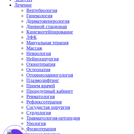
Лечение
Вертебрология
Гинекология
Дерматовенерология
Дневной стационар
Кинезиотейпирование
ЛФК
Мануальная терапия
Массаж
Неврология
Нейрохирургия
Озонотерапия
Остеопатия
Оториноларингология
Плазмолифтинг
Прием врачей
Процедурный кабинет
Ревматология
Рефлексотерапия
Сосудистая хирургия
Сурдология
Травматология-ортопедия
Урология
Физиотерапия