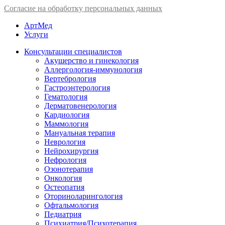
Согласие на обработку персональных данных
АртМед
Услуги
Консультации специалистов
Акушерство и гинекология
Аллергология-иммунология
Вертебрология
Гастроэнтерология
Гематология
Дерматовенерология
Кардиология
Маммология
Мануальная терапия
Неврология
Нейрохирургия
Нефрология
Озонотерапия
Онкология
Остеопатия
Оториноларингология
Офтальмология
Педиатрия
Психиатрия/Психотерапия