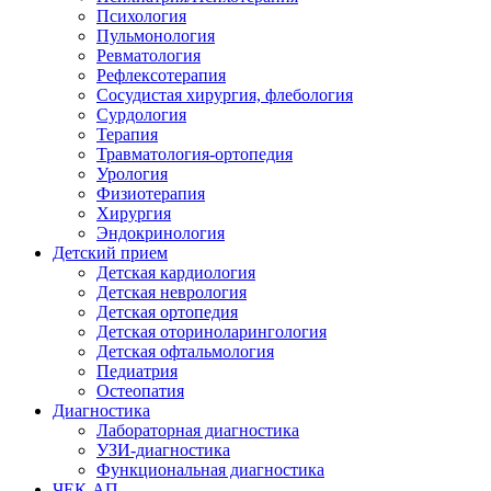
Психология
Пульмонология
Ревматология
Рефлексотерапия
Сосудистая хирургия, флебология
Сурдология
Терапия
Травматология-ортопедия
Урология
Физиотерапия
Хирургия
Эндокринология
Детский прием
Детская кардиология
Детская неврология
Детская ортопедия
Детская оториноларингология
Детская офтальмология
Педиатрия
Остеопатия
Диагностика
Лабораторная диагностика
УЗИ-диагностика
Функциональная диагностика
ЧЕК-АП