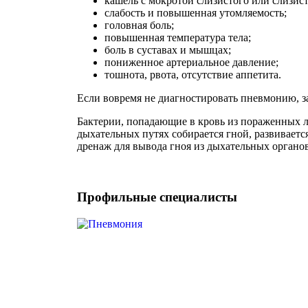
кашель с мокротой слизистого или слизист
слабость и повышенная утомляемость;
головная боль;
повышенная температура тела;
боль в суставах и мышцах;
пониженное артериальное давление;
тошнота, рвота, отсутствие аппетита.
Если вовремя не диагностировать пневмонию, з
Бактерии, попадающие в кровь из пораженных л
дыхательных путях собирается гной, развиваетс
дренаж для вывода гноя из дыхательных органов
Профильные специалисты