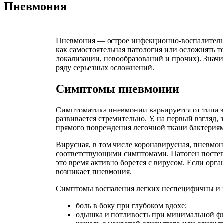
Пневмония
Пневмония — острое инфекционно-воспалительн
как самостоятельная патология или осложнять 
локализации, новообразований и прочих). Значи
ряду серьезных осложнений.
Симптомы пневмонии
Симптоматика пневмонии варьируется от типа з
развивается стремительно. У, на первый взгляд,
прямого повреждения легочной ткани бактерия
Вирусная, в том числе коронавирусная, пневмон
соответствующими симптомами. Патоген постепе
это время активно борется с вирусом. Если орга
возникает пневмония.
Симптомы воспаления легких неспецифичны и м
боль в боку при глубоком вдохе;
одышка и потливость при минимальной фи