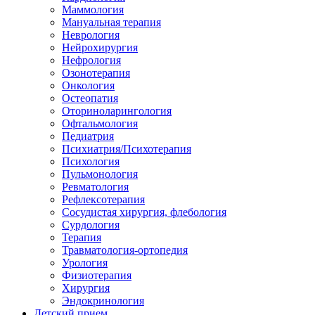
Маммология
Мануальная терапия
Неврология
Нейрохирургия
Нефрология
Озонотерапия
Онкология
Остеопатия
Оториноларингология
Офтальмология
Педиатрия
Психиатрия/Психотерапия
Психология
Пульмонология
Ревматология
Рефлексотерапия
Сосудистая хирургия, флебология
Сурдология
Терапия
Травматология-ортопедия
Урология
Физиотерапия
Хирургия
Эндокринология
Детский прием