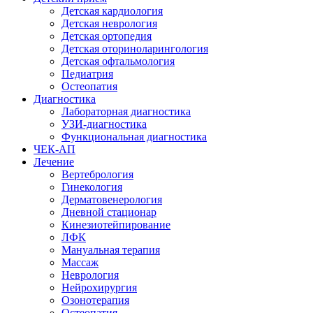
Детская кардиология
Детская неврология
Детская ортопедия
Детская оториноларингология
Детская офтальмология
Педиатрия
Остеопатия
Диагностика
Лабораторная диагностика
УЗИ-диагностика
Функциональная диагностика
ЧЕК-АП
Лечение
Вертебрология
Гинекология
Дерматовенерология
Дневной стационар
Кинезиотейпирование
ЛФК
Мануальная терапия
Массаж
Неврология
Нейрохирургия
Озонотерапия
Остеопатия