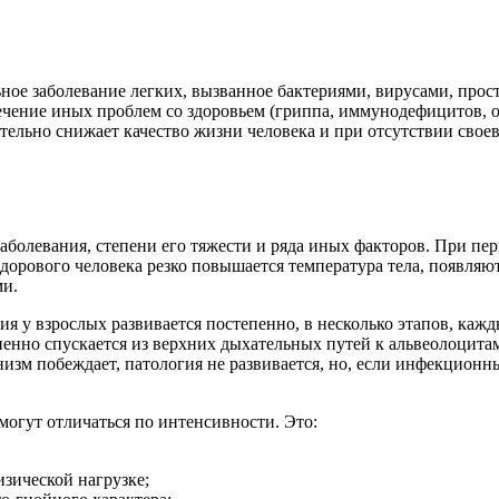
ое заболевание легких, вызванное бактериями, вирусами, прос
течение иных проблем со здоровьем (гриппа, иммунодефицитов,
тельно снижает качество жизни человека и при отсутствии свое
аболевания, степени его тяжести и ряда иных факторов. При п
 здорового человека резко повышается температура тела, появля
ми.
ия у взрослых развивается постепенно, в несколько этапов, каж
нно спускается из верхних дыхательных путей к альвеолоцитам
низм побеждает, патология не развивается, но, если инфекционн
огут отличаться по интенсивности. Это:
зической нагрузке;