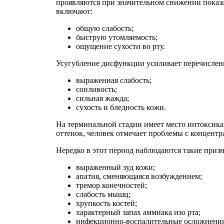
проявляются при значительном снижении показа
включают:
общую слабость;
быструю утомляемость;
ощущение сухости во рту.
Усугубление дисфункции усиливает перечисленн
выраженная слабость;
сонливость;
сильная жажда;
сухость и бледность кожи.
На терминальной стадии имеет место интоксика
оттенок, человек отмечает проблемы с концен
Нередко в этот период наблюдаются такие приз
выраженный зуд кожи;
апатия, сменяющаяся возбуждением;
тремор конечностей;
слабость мышц;
хрупкость костей;
характерный запах аммиака изо рта;
инфекционно-воспалительные осложнения