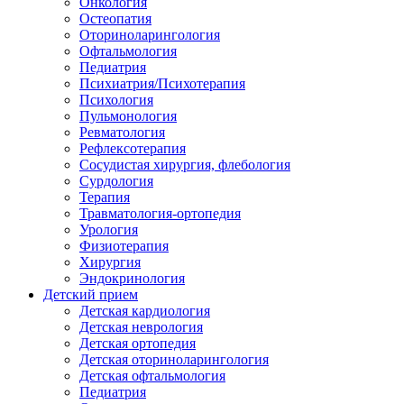
Онкология
Остеопатия
Оториноларингология
Офтальмология
Педиатрия
Психиатрия/Психотерапия
Психология
Пульмонология
Ревматология
Рефлексотерапия
Сосудистая хирургия, флебология
Сурдология
Терапия
Травматология-ортопедия
Урология
Физиотерапия
Хирургия
Эндокринология
Детский прием
Детская кардиология
Детская неврология
Детская ортопедия
Детская оториноларингология
Детская офтальмология
Педиатрия