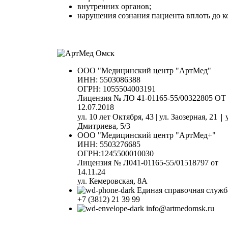
внутренних органов;
нарушения сознания пациента вплоть до к
ООО "Медицинский центр "АртМед"
ИНН: 5503086388
ОГРН: 1055504003191
Лицензия № ЛО 41-01165-55/00322805 ОТ
12.07.2018
|
ул. 10 лет Октября, 43 | ул. Заозерная, 21
Дмитриева, 5/3
ООО "Медицинский центр "АртМед+"
ИНН: 5503276685
ОГРН:1245500010030
Лицензия № Л041-01165-55/01518797 от
14.11.24
ул. Кемеровская, 8А
Единая справочная служб
+7 (3812) 21 39 99
info@artmedomsk.ru