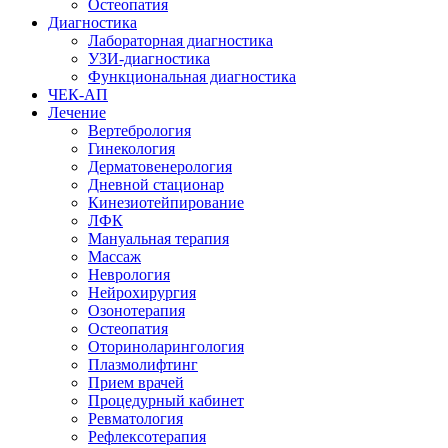
Остеопатия
Диагностика
Лабораторная диагностика
УЗИ-диагностика
Функциональная диагностика
ЧЕК-АП
Лечение
Вертебрология
Гинекология
Дерматовенерология
Дневной стационар
Кинезиотейпирование
ЛФК
Мануальная терапия
Массаж
Неврология
Нейрохирургия
Озонотерапия
Остеопатия
Оториноларингология
Плазмолифтинг
Прием врачей
Процедурный кабинет
Ревматология
Рефлексотерапия