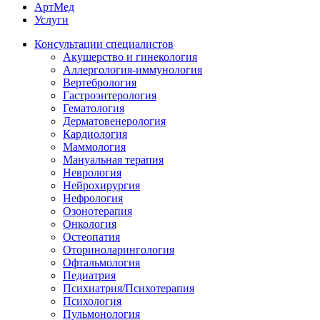
АртМед
Услуги
Консультации специалистов
Акушерство и гинекология
Аллергология-иммунология
Вертебрология
Гастроэнтерология
Гематология
Дерматовенерология
Кардиология
Маммология
Мануальная терапия
Неврология
Нейрохирургия
Нефрология
Озонотерапия
Онкология
Остеопатия
Оториноларингология
Офтальмология
Педиатрия
Психиатрия/Психотерапия
Психология
Пульмонология