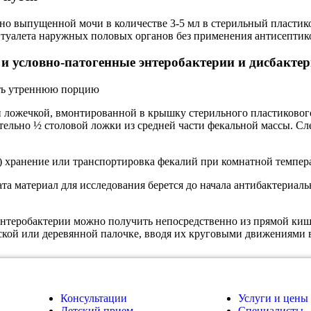
но выпущенной мочи в количестве 3-5 мл в стерильный пласти
 туалета наружных половых органов без применения антисептиков
и условно-патогенные энтеробактерии и дисбактер
ать утреннюю порцию
 ложечкой, вмонтированной в крышку стерильного пластикового
тельно ½ столовой ложки из средней части фекальной массы. Сл
в) хранение или транспортировка фекалий при комнатной темпер
та материал для исследования берется до начала антибактериал
энтеробактерии можно получить непосредственно из прямой ки
кой или деревянной палочке, вводя их круговыми движениями в
Консультации
Услуги и цены
Детский прием
Специалисты