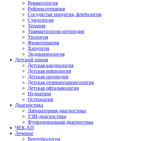
Ревматология
Рефлексотерапия
Сосудистая хирургия, флебология
Сурдология
Терапия
Травматология-ортопедия
Урология
Физиотерапия
Хирургия
Эндокринология
Детский прием
Детская кардиология
Детская неврология
Детская ортопедия
Детская оториноларингология
Детская офтальмология
Педиатрия
Остеопатия
Диагностика
Лабораторная диагностика
УЗИ-диагностика
Функциональная диагностика
ЧЕК-АП
Лечение
Вертебрология