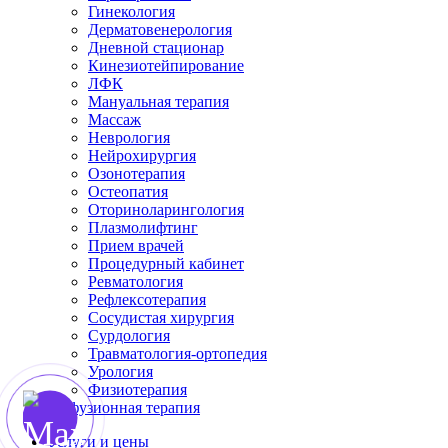
Гинекология
Дерматовенерология
Дневной стационар
Кинезиотейпирование
ЛФК
Мануальная терапия
Массаж
Неврология
Нейрохирургия
Озонотерапия
Остеопатия
Оториноларингология
Плазмолифтинг
Прием врачей
Процедурный кабинет
Ревматология
Рефлексотерапия
Сосудистая хирургия
Сурдология
Травматология-ортопедия
Урология
Физиотерапия
Инфузионная терапия
Услуги и цены