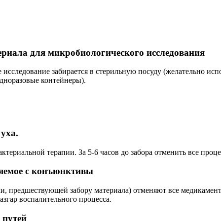
ериала для микробиологического исследования
 исследование забирается в стерильную посуду (желательно ис
дноразовые контейнеры).
уха.
ктериальной терапии. За 5-6 часов до забора отменить все про
ляемое с конъюнктивы
очи, предшествующей забору материала) отменяют все медикамен
азгар воспалительного процесса.
 путей