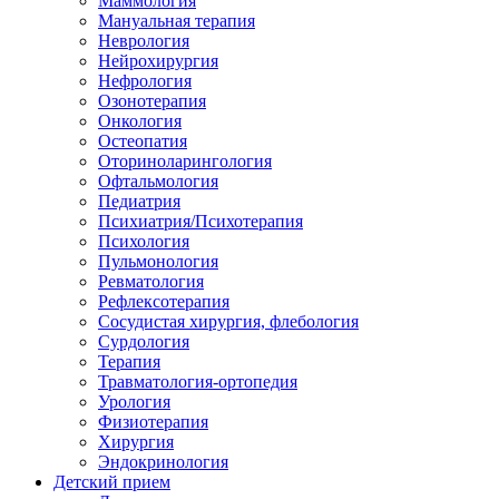
Маммология
Мануальная терапия
Неврология
Нейрохирургия
Нефрология
Озонотерапия
Онкология
Остеопатия
Оториноларингология
Офтальмология
Педиатрия
Психиатрия/Психотерапия
Психология
Пульмонология
Ревматология
Рефлексотерапия
Сосудистая хирургия, флебология
Сурдология
Терапия
Травматология-ортопедия
Урология
Физиотерапия
Хирургия
Эндокринология
Детский прием