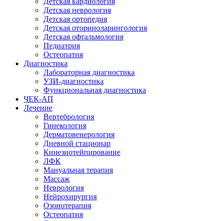
Детская кардиология
Детская неврология
Детская ортопедия
Детская оториноларингология
Детская офтальмология
Педиатрия
Остеопатия
Диагностика
Лабораторная диагностика
УЗИ-диагностика
Функциональная диагностика
ЧЕК-АП
Лечение
Вертебрология
Гинекология
Дерматовенерология
Дневной стационар
Кинезиотейпирование
ЛФК
Мануальная терапия
Массаж
Неврология
Нейрохирургия
Озонотерапия
Остеопатия