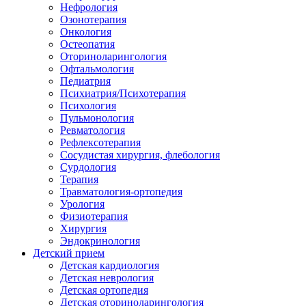
Нефрология
Озонотерапия
Онкология
Остеопатия
Оториноларингология
Офтальмология
Педиатрия
Психиатрия/Психотерапия
Психология
Пульмонология
Ревматология
Рефлексотерапия
Сосудистая хирургия, флебология
Сурдология
Терапия
Травматология-ортопедия
Урология
Физиотерапия
Хирургия
Эндокринология
Детский прием
Детская кардиология
Детская неврология
Детская ортопедия
Детская оториноларингология