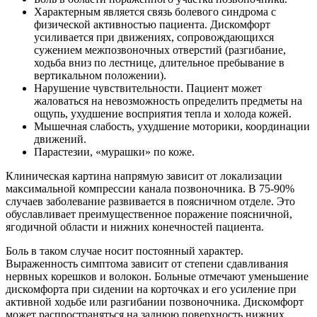
Характерным является связь болевого синдрома с
физической активностью пациента. Дискомфорт
усиливается при движениях, сопровождающихся
сужением межпозвоночных отверстий (разгибание,
ходьба вниз по лестнице, длительное пребывание в
вертикальном положении).
Нарушение чувствительности. Пациент может
жаловаться на невозможность определить предметы на
ощупь, ухудшение восприятия тепла и холода кожей.
Мышечная слабость, ухудшение моторики, координации
движений.
Парастезии, «мурашки» по коже.
Клиническая картина напрямую зависит от локализации
максимальной компрессии канала позвоночника. В 75-90%
случаев заболевание развивается в поясничном отделе. Это
обуславливает преимущественное поражение поясничной,
ягодичной области и нижних конечностей пациента.
Боль в таком случае носит постоянный характер.
Выраженность симптома зависит от степени сдавливания
нервных корешков и волокон. Больные отмечают уменьшение
дискомфорта при сидении на корточках и его усиление при
активной ходьбе или разгибании позвоночника. Дискомфорт
может распространяться на заднюю поверхность нижних