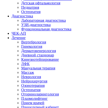
Детская офтальмология
Педиатрия
Остеопатия
Диагностика
Лабораторная диагностика
УЗИ-диагностика
Функциональная диагностика
ЧЕК-АП
Лечение
Вертебрология
Гинекология
Дерматовенерология
Дневной стационар
Кинезиотейпирование
ЛФК
Мануальная терапия
Массаж
Неврология
Нейрохирургия
Озонотерапия
Остеопатия
Оториноларингология
Плазмолифтинг
Прием врачей
Процедурный кабинет