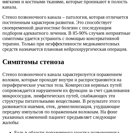
мягкими и костными тканями, которые проникают в полость
канала.
Стеноз позвоночного канала – патология, которая отличается
постепенным характером развития. Это способствует
своевременной диагностике болезни с последующим
подбором адекватного лечения. В 85-90% случаев неприятные
симптомы удается устранить с помощью консервативной
терапии. Только при неэффективности медикаментозных
средств назначается плановая нейрохирургическая операция.
Симптомы стеноза
Стеноз позвоночного канала характеризуется поражением
волокон, которые проходят внутри и распространяются на
периферические участки тела. Компрессия нервных путей
сопровождается нарушением их функции за счет сдавливания
микрососудов, лимфатических путей, снабжающих эти
структуры питательными веществами. В результате этого
развивается ишемия, отек, демиелинизация, ухудшающие
передачу импульсов по пораженным волокнам. На фоне
указанных изменений пациент предъявляет следующие
жалобы:
Боль в области пораженного участка позвоночника.