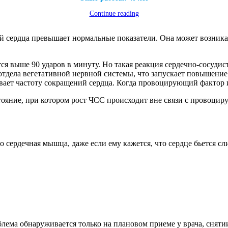
Continue reading
ий сердца превышает нормальные показатели. Она может возник
я выше 90 ударов в минуту. Но такая реакция сердечно-сосудист
 отдела вегетативной нервной системы, что запускает повышен
ает частоту сокращений сердца. Когда провоцирующий фактор и
стояние, при котором рост ЧСС происходит вне связи с провоци
его сердечная мышца, даже если ему кажется, что сердце бьется
лема обнаруживается только на плановом приеме у врача, сняти