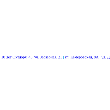
. 10 лет Октября, 43
|
ул. Заозерная, 21
|
ул. Кемеровская, 8А
|
ул. 