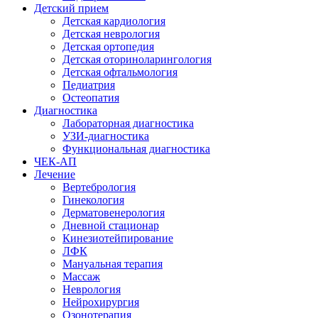
Детский прием
Детская кардиология
Детская неврология
Детская ортопедия
Детская оториноларингология
Детская офтальмология
Педиатрия
Остеопатия
Диагностика
Лабораторная диагностика
УЗИ-диагностика
Функциональная диагностика
ЧЕК-АП
Лечение
Вертебрология
Гинекология
Дерматовенерология
Дневной стационар
Кинезиотейпирование
ЛФК
Мануальная терапия
Массаж
Неврология
Нейрохирургия
Озонотерапия