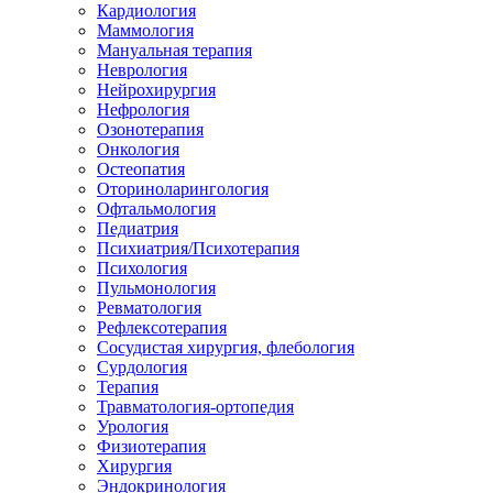
Кардиология
Маммология
Мануальная терапия
Неврология
Нейрохирургия
Нефрология
Озонотерапия
Онкология
Остеопатия
Оториноларингология
Офтальмология
Педиатрия
Психиатрия/Психотерапия
Психология
Пульмонология
Ревматология
Рефлексотерапия
Сосудистая хирургия, флебология
Сурдология
Терапия
Травматология-ортопедия
Урология
Физиотерапия
Хирургия
Эндокринология