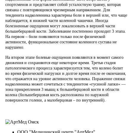
спортсменов и представляет собой усталостную травму, которая
связана с повторяющимся чрезмерным напряжением. Для
тендинита надколенника характерны боли в верхней или, что чаще
наблюдается, в нижней части коленной чашечки. Иногда
болезненные ощущения могут локализовать в верхней части
большеберцовой кости. Заболевание постепенно проходит 3 этапа.
На первом – боли появляются только после физической
активности, функциональное состояние коленного сустава не
нарушено.
На втором этапе болевые ощущения появляются в момент самого
движения и сохраняются еще некоторое время. Третья стадия
патологического процесса характеризуется тем, что колено болит
во время физической нагрузки и долгое время после ее окончания,
что отражается на уровне активности человека. Поражение связки
надколенника может сочетаться с тендинитом «гусиной лапки» —
зона прикрепления 3 мышц к большеберцовой кости в области
колена (большеберцовая кость расположена по наружной
поверхности голени, а малоберцовая – по внутренней).
ООО "Медицинский центр "АртМед"