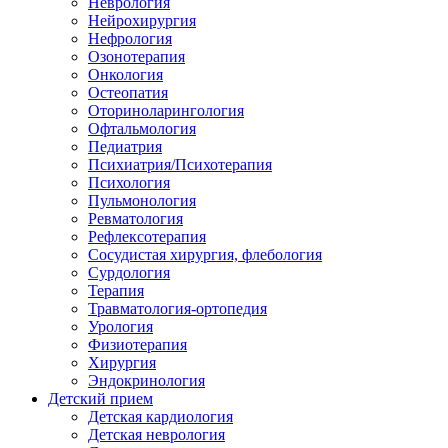
Неврология
Нейрохирургия
Нефрология
Озонотерапия
Онкология
Остеопатия
Оториноларингология
Офтальмология
Педиатрия
Психиатрия/Психотерапия
Психология
Пульмонология
Ревматология
Рефлексотерапия
Сосудистая хирургия, флебология
Сурдология
Терапия
Травматология-ортопедия
Урология
Физиотерапия
Хирургия
Эндокринология
Детский прием
Детская кардиология
Детская неврология