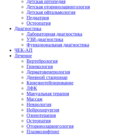
Детская ортопедия
Детская оториноларингология
Детская офтальмология
Педиатрия
Остеопатия
Диагностика
Лабораторная диагностика
УЗИ-диагностика
Функциональная диагностика
ЧЕК-АП
Лечение
Вертебрология
Гинекология
Дерматовенерология
Дневной стационар
Кинезиотейпирование
ЛФК
Мануальная терапия
Массаж
Неврология
Нейрохирургия
Озонотерапия
Остеопатия
Оториноларингология
Плазмолифтинг