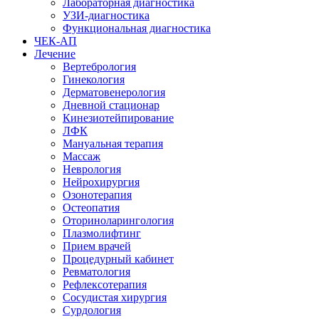
Лабораторная диагностика
УЗИ-диагностика
Функциональная диагностика
ЧЕК-АП
Лечение
Вертебрология
Гинекология
Дерматовенерология
Дневной стационар
Кинезиотейпирование
ЛФК
Мануальная терапия
Массаж
Неврология
Нейрохирургия
Озонотерапия
Остеопатия
Оториноларингология
Плазмолифтинг
Прием врачей
Процедурный кабинет
Ревматология
Рефлексотерапия
Сосудистая хирургия
Сурдология