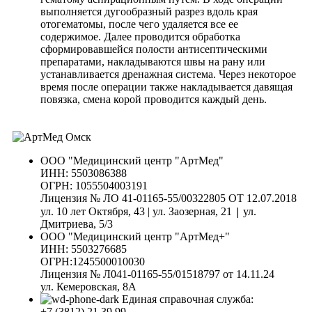
выполняется дугообразный разрез вдоль края
отогематомы, после чего удаляется все ее
содержимое. Далее проводится обработка
сформировавшейся полости антисептическими
препаратами, накладываются швы на рану или
устанавливается дренажная система. Через некоторое
время после операции также накладывается давящая
повязка, смена корой проводится каждый день.
ООО "Медицинский центр "АртМед"
ИНН: 5503086388
ОГРН: 1055504003191
Лицензия № ЛО 41-01165-55/00322805 ОТ 12.07.2018
|
ул. 10 лет Октября, 43 | ул. Заозерная, 21
ул.
Дмитриева, 5/3
ООО "Медицинский центр "АртМед+"
ИНН: 5503276685
ОГРН:1245500010030
Лицензия № Л041-01165-55/01518797 от 14.11.24
ул. Кемеровская, 8А
Единая справочная служба:
+7 (3812) 21 39 99