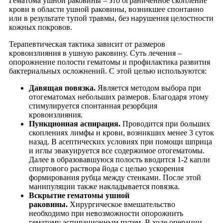
Гематома ушной раковины
– это ограниченное скопление
крови в области ушной раковины, возникшее спонтанно
или в результате тупой травмы, без нарушения целостности
кожных покровов.
Терапевтическая тактика зависит от размеров
кровоизлияния в ушную раковину. Суть лечения –
опорожнение полости гематомы и профилактика развития
бактериальных осложнений. С этой целью используются:
Давящая повязка.
Является методом выбора при
отогематомах небольших размеров. Благодаря этому
стимулируется спонтанная резорбция
кровоизлияния.
Пункционная аспирация.
Проводится при больших
скоплениях лимфы и крови, возникших менее 3 суток
назад. В асептических условиях при помощи шприца
и иглы эвакуируется все содержимое отогематомы.
Далее в образовавшуюся полость вводится 1-2 капли
спиртового раствора йода с целью ускорения
формирования рубца между стенками. После этой
манипуляции также накладывается повязка.
Вскрытие гематомы ушной
раковины.
Хирургическое вмешательство
необходимо при невозможности опорожнить
гематому аспирационным путем. В ходе операции