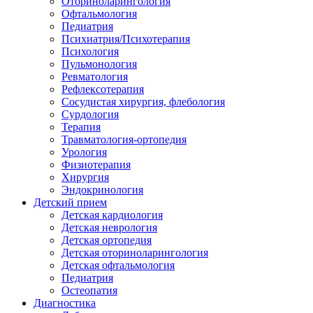
Оториноларингология
Офтальмология
Педиатрия
Психиатрия/Психотерапия
Психология
Пульмонология
Ревматология
Рефлексотерапия
Сосудистая хирургия, флебология
Сурдология
Терапия
Травматология-ортопедия
Урология
Физиотерапия
Хирургия
Эндокринология
Детский прием
Детская кардиология
Детская неврология
Детская ортопедия
Детская оториноларингология
Детская офтальмология
Педиатрия
Остеопатия
Диагностика