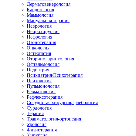
Дерматовенерология
Кардиология
Маммология
Мануальная терапия
Неврология
Нейрохирургия
Нефрология
Озонотерапия
Онкология
Остеопатия
Оториноларингология
Офтальмология
Педиатрия
Психиатрия/Психотерапия
Психология
Пульмонология
Ревматология
Рефлексотерапия
Сосудистая хирургия, флебология
Сурдология
Терапия
Травматология-ортопедия
Урология
Физиотерапия
Хирургия