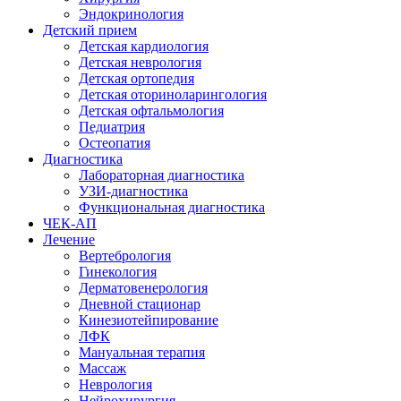
Эндокринология
Детский прием
Детская кардиология
Детская неврология
Детская ортопедия
Детская оториноларингология
Детская офтальмология
Педиатрия
Остеопатия
Диагностика
Лабораторная диагностика
УЗИ-диагностика
Функциональная диагностика
ЧЕК-АП
Лечение
Вертебрология
Гинекология
Дерматовенерология
Дневной стационар
Кинезиотейпирование
ЛФК
Мануальная терапия
Массаж
Неврология
Нейрохирургия