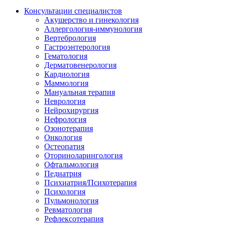
Консультации специалистов
Акушерство и гинекология
Аллергология-иммунология
Вертебрология
Гастроэнтерология
Гематология
Дерматовенерология
Кардиология
Маммология
Мануальная терапия
Неврология
Нейрохирургия
Нефрология
Озонотерапия
Онкология
Остеопатия
Оториноларингология
Офтальмология
Педиатрия
Психиатрия/Психотерапия
Психология
Пульмонология
Ревматология
Рефлексотерапия