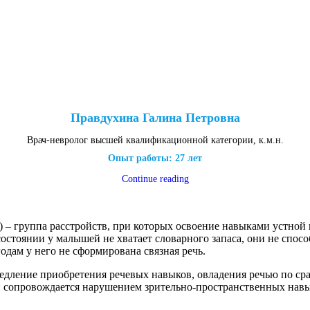
Правдухина Галина Петровна
Врач-невролог высшей квалификационной категории, к.м.н.
Опыт работы: 27 лет
Continue reading
) – группа расстройств, при которых освоение навыками устной
стоянии у малышей не хватает словарного запаса, они не спосо
 годам у него не сформирована связная речь.
едление приобретения речевых навыков, овладения речью по ср
и сопровождается нарушением зрительно-пространственных навы