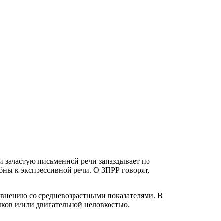
 и зачастую письменной речи запаздывает по
бны к экспрессивной речи. О ЗПРР говорят,
авнению со средневозрастными показателями. В
ков и/или двигательной неловкостью.