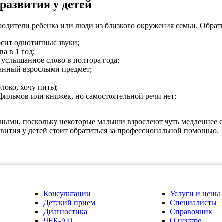
развития у детей
родители ребенка или люди из близкого окружения семьи. Обрат
осит однотипные звуки;
а в 1 год;
услышанное слово в полтора года;
ванный взрослыми предмет;
локо, хочу пить);
тфильмов или книжек, но самостоятельной речи нет;
ыми, поскольку некоторые малыши взрослеют чуть медленнее св
вития у детей стоит обратиться за профессиональной помощью.
Консультации
Услуги и цены
Детский прием
Специалисты
Диагностика
Справочник
ЧЕК-АП
О центре