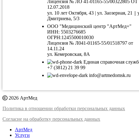
Лицензия № ЛО 41-01165-55/00322805 ОТ
12.07.2018
|
ул. 10 лет Октября, 43 | ул. Заозерная, 21
Дмитриева, 5/3
ООО "Медицинский центр "АртМед+"
ИНН: 5503276685
ОГРН:1245500010030
Лицензия № Л041-01165-55/01518797 от
14.11.24
ул. Кемеровская, 8А
Единая справочная служб
+7 (3812) 21 39 99
info@artmedomsk.ru
2026 АртМед
Политика в отношении обработки персональных данных
Согласие на обработку персональных данных
АртМед
Услуги