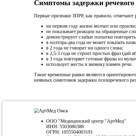
Симптомы задержки речевого 
Первые признаки ЗПРР, как правило, отмечают 
на первом году жизни молчит или произн
не показывает реакции на обращенные слов
демонстрирует слабые попытки повторить 
в полтора-два года не может показать наз
в 2 года не говорит ни одного слова;
в 2,5-3 года не строит простых фраз (дай яб
в 3 года повторяет готовые фразы из муль
использует жесты и мимику взамен речи.
Такие временные рамки являются ориентировочн
неявных симптомов задержки психоречевого раз
ООО "Медицинский центр "АртМед"
ИНН: 5503086388
ОГРН: 1055504003191