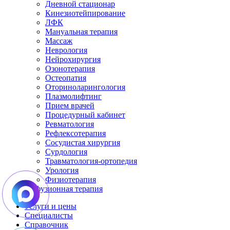
Дневной стационар
Кинезиотейпирование
ЛФК
Мануальная терапия
Массаж
Неврология
Нейрохирургия
Озонотерапия
Остеопатия
Оториноларингология
Плазмолифтинг
Прием врачей
Процедурный кабинет
Ревматология
Рефлексотерапия
Сосудистая хирургия
Сурдология
Травматология-ортопедия
Урология
Физиотерапия
Инфузионная терапия
Услуги и цены
Специалисты
Справочник