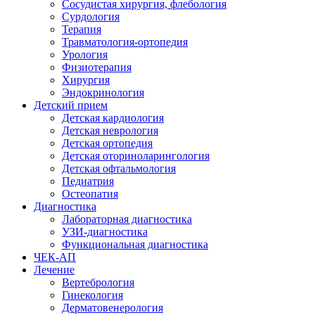
Сосудистая хирургия, флебология
Сурдология
Терапия
Травматология-ортопедия
Урология
Физиотерапия
Хирургия
Эндокринология
Детский прием
Детская кардиология
Детская неврология
Детская ортопедия
Детская оториноларингология
Детская офтальмология
Педиатрия
Остеопатия
Диагностика
Лабораторная диагностика
УЗИ-диагностика
Функциональная диагностика
ЧЕК-АП
Лечение
Вертебрология
Гинекология
Дерматовенерология