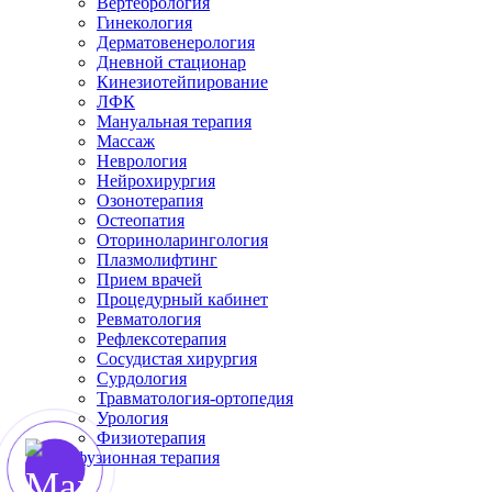
Вертебрология
Гинекология
Дерматовенерология
Дневной стационар
Кинезиотейпирование
ЛФК
Мануальная терапия
Массаж
Неврология
Нейрохирургия
Озонотерапия
Остеопатия
Оториноларингология
Плазмолифтинг
Прием врачей
Процедурный кабинет
Ревматология
Рефлексотерапия
Сосудистая хирургия
Сурдология
Травматология-ортопедия
Урология
Физиотерапия
Инфузионная терапия