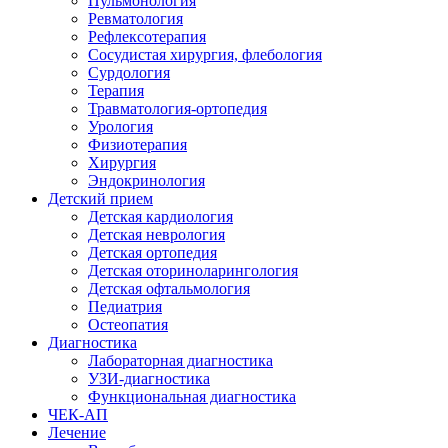
Пульмонология
Ревматология
Рефлексотерапия
Сосудистая хирургия, флебология
Сурдология
Терапия
Травматология-ортопедия
Урология
Физиотерапия
Хирургия
Эндокринология
Детский прием
Детская кардиология
Детская неврология
Детская ортопедия
Детская оториноларингология
Детская офтальмология
Педиатрия
Остеопатия
Диагностика
Лабораторная диагностика
УЗИ-диагностика
Функциональная диагностика
ЧЕК-АП
Лечение