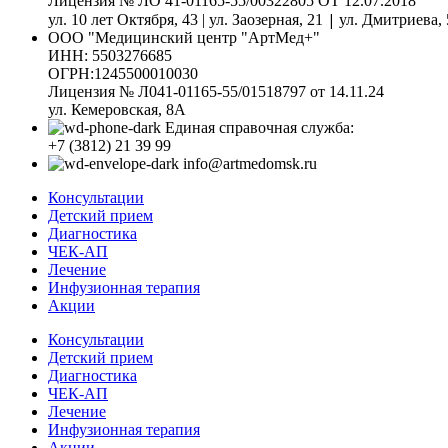
Лицензия № ЛО 41-01165-55/00322805 ОТ 12.07.2018
|
ул. 10 лет Октября, 43 | ул. Заозерная, 21
ул. Дмитриева, 
ООО "Медицинский центр "АртМед+"
ИНН: 5503276685
ОГРН:1245500010030
Лицензия № Л041-01165-55/01518797 от 14.11.24
ул. Кемеровская, 8А
Единая справочная служба:
+7 (3812) 21 39 99
info@artmedomsk.ru
Консультации
Детский прием
Диагностика
ЧЕК-АП
Лечение
Инфузионная терапия
Акции
Консультации
Детский прием
Диагностика
ЧЕК-АП
Лечение
Инфузионная терапия
Акции