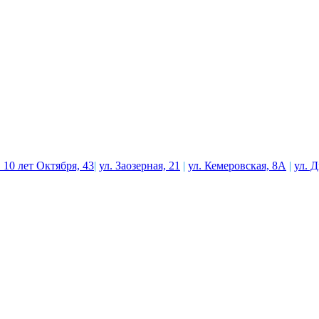
. 10 лет Октября, 43
|
ул. Заозерная, 21
|
ул. Кемеровская, 8А
|
ул. 