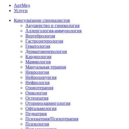
АртМед
Услуги
Консультации специалистов
Акушерство и гинекология
Аллергология-иммунология
Вертебрология
Гастроэнтерология
Гематология
Дерматовенерология
Кардиология
Маммология
Мануальная терапия
Неврология
Нейрохирургия
Нефрология
Озонотерапия
Онкология
Остеопатия
Оториноларингология
Офтальмология
Педиатрия
Психиатрия/Психотерапия
Психология