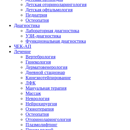
Детская оториноларингология
Детская офтальмология
Педиатрия
Остеопатия
Диагностика
Лабораторная диагностика
УЗИ-диагностика
Функциональная диагностика
ЧЕК-АП
Лечение
Вертебрология
Гинекология
Дерматовенерология
Дневной стационар
Кинезиотейпирование
ЛФК
Мануальная терапия
Массаж
Неврология
Нейрохирургия
Озонотерапия
Остеопатия
Оториноларингология
Плазмолифтинг
Прием врачей