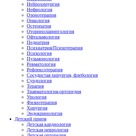
Нейрохирургия
Нефрология
Озонотерапия
Онкология
Остеопатия
Оториноларингология
Офтальмология
Педиатрия
Психиатрия/Психотерапия
Психология
Пульмонология
Ревматология
Рефлексотерапия
Сосудистая хирургия, флебология
Сурдология
Терапия
Травматология-ортопедия
Урология
Физиотерапия
Хирургия
Эндокринология
Детский прием
Детская кардиология
Детская неврология
Детская ортопедия