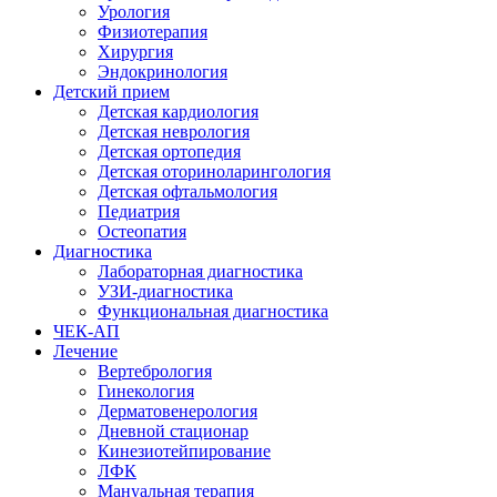
Урология
Физиотерапия
Хирургия
Эндокринология
Детский прием
Детская кардиология
Детская неврология
Детская ортопедия
Детская оториноларингология
Детская офтальмология
Педиатрия
Остеопатия
Диагностика
Лабораторная диагностика
УЗИ-диагностика
Функциональная диагностика
ЧЕК-АП
Лечение
Вертебрология
Гинекология
Дерматовенерология
Дневной стационар
Кинезиотейпирование
ЛФК
Мануальная терапия