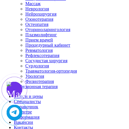
Массаж
Неврология
Нейрохирургия
Озонотерапия
Остеопатия
Оториноларингология
Плазмолифтинг
Прием врачей
Процедурный кабинет
Ревматология
Рефлексотерапия
Сосудистая хирургия
Сурдология
Травматология-ортопедия
Урология
Физиотерапия
Инфузионная терапия
Услуги и цены
Специалисты
Справочник
О центре
Информация
Вакансии
Контакты