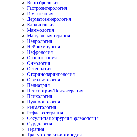
Вертебрология
Гастроэнтерология
Гематология
Дерматовенерология
Кардиология
Маммология
Мануальная терапия
Неврология
Нейрохирургия
Нефрология
Озонотерапия
Онкология
Остеопатия
Оториноларингология
Офтальмология
Педиатрия
Психиатрия/Психотерапия
Психология
Пульмонология
Ревматология
Рефлексотерапия
Сосудистая хирургия, флебология
Сурдология
Терапия
Травматология-ортопедия