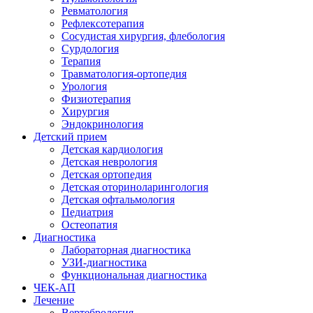
Ревматология
Рефлексотерапия
Сосудистая хирургия, флебология
Сурдология
Терапия
Травматология-ортопедия
Урология
Физиотерапия
Хирургия
Эндокринология
Детский прием
Детская кардиология
Детская неврология
Детская ортопедия
Детская оториноларингология
Детская офтальмология
Педиатрия
Остеопатия
Диагностика
Лабораторная диагностика
УЗИ-диагностика
Функциональная диагностика
ЧЕК-АП
Лечение
Вертебрология