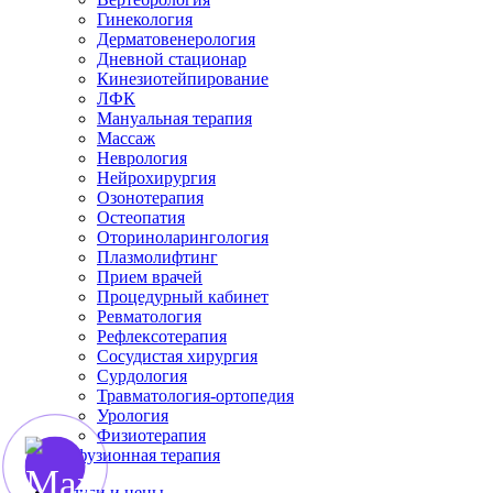
Гинекология
Дерматовенерология
Дневной стационар
Кинезиотейпирование
ЛФК
Мануальная терапия
Массаж
Неврология
Нейрохирургия
Озонотерапия
Остеопатия
Оториноларингология
Плазмолифтинг
Прием врачей
Процедурный кабинет
Ревматология
Рефлексотерапия
Сосудистая хирургия
Сурдология
Травматология-ортопедия
Урология
Физиотерапия
Инфузионная терапия
Услуги и цены