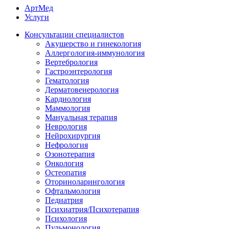
АртМед
Услуги
Консультации специалистов
Акушерство и гинекология
Аллергология-иммунология
Вертебрология
Гастроэнтерология
Гематология
Дерматовенерология
Кардиология
Маммология
Мануальная терапия
Неврология
Нейрохирургия
Нефрология
Озонотерапия
Онкология
Остеопатия
Оториноларингология
Офтальмология
Педиатрия
Психиатрия/Психотерапия
Психология
Пульмонология