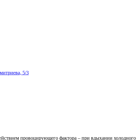
Дмитриева, 5/3
здействием провоцирующего фактора – при вдыхании холодного