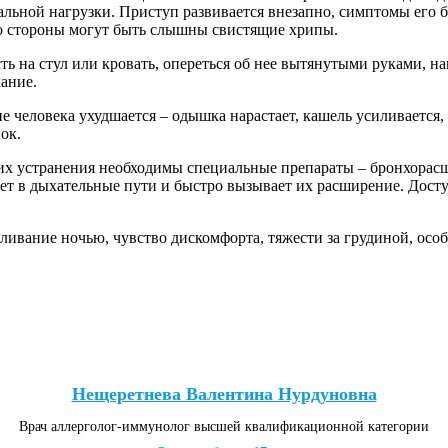
льной нагрузки. Приступ развивается внезапно, симптомы его б
со стороны могут быть слышны свистящие хрипы.
ть на стул или кровать, опереться об нее вытянутыми руками, н
хание.
еловека ухудшается – одышка нарастает, кашель усиливается, п
ок.
 их устранения необходимы специальные препараты – бронхорас
ет в дыхательные пути и быстро вызывает их расширение. Досту
ливание ночью, чувство дискомфорта, тяжести за грудиной, ос
Нещеретнева Валентина Нурдуновна
Врач аллерголог-иммунолог высшей квалификационной категории