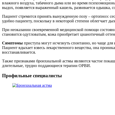
влажного воздуха, табачного дыма или во время психоэмоциона
выдох, появляется выраженный кашель, развивается одышка, 
Пациент стремится принять вынужденную позу – ортопноэ: сес
удобно пациенту, поскольку в некоторой степени облегчает ды
При неоказании своевременной медицинской помощи состояние ч
становится одутловатым, кожа приобретает цианотичный оттен
Симптомы
приступа могут исчезнуть спонтанно, но чаще для
Пациент вдыхает взвесь лекарственного вещества, она проника
восстанавливается.
Также признаками бронхиальной астмы являются частое покаш
длительные, трудно поддающиеся терапии ОРВИ.
Профильные специалисты