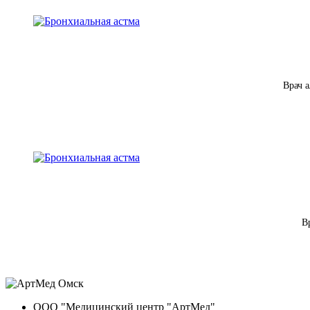
Врач 
В
ООО "Медицинский центр "АртМед"