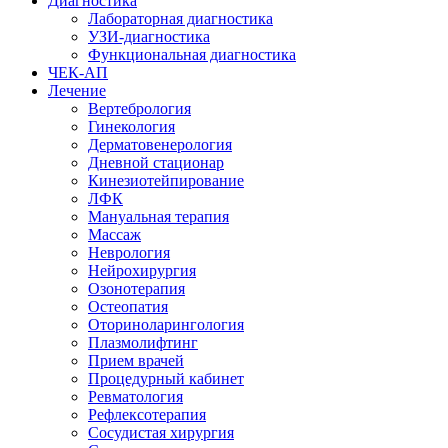
Диагностика
Лабораторная диагностика
УЗИ-диагностика
Функциональная диагностика
ЧЕК-АП
Лечение
Вертебрология
Гинекология
Дерматовенерология
Дневной стационар
Кинезиотейпирование
ЛФК
Мануальная терапия
Массаж
Неврология
Нейрохирургия
Озонотерапия
Остеопатия
Оториноларингология
Плазмолифтинг
Прием врачей
Процедурный кабинет
Ревматология
Рефлексотерапия
Сосудистая хирургия