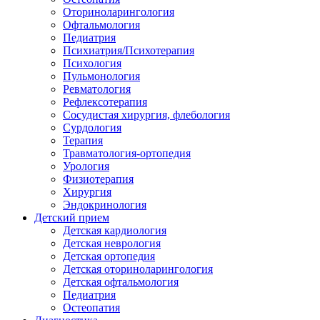
Оториноларингология
Офтальмология
Педиатрия
Психиатрия/Психотерапия
Психология
Пульмонология
Ревматология
Рефлексотерапия
Сосудистая хирургия, флебология
Сурдология
Терапия
Травматология-ортопедия
Урология
Физиотерапия
Хирургия
Эндокринология
Детский прием
Детская кардиология
Детская неврология
Детская ортопедия
Детская оториноларингология
Детская офтальмология
Педиатрия
Остеопатия