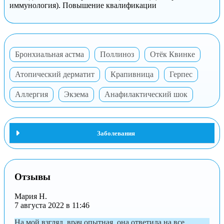
иммунология). Повышение квалификации
Бронхиальная астма
Поллиноз
Отёк Квинке
Атопический дерматит
Крапивница
Герпес
Аллергия
Экзема
Анафилактический шок
Заболевания
Отзывы
Мария Н.
7 августа 2022 в 11:46
На мой взгляд, врач опытная, она ответила на все