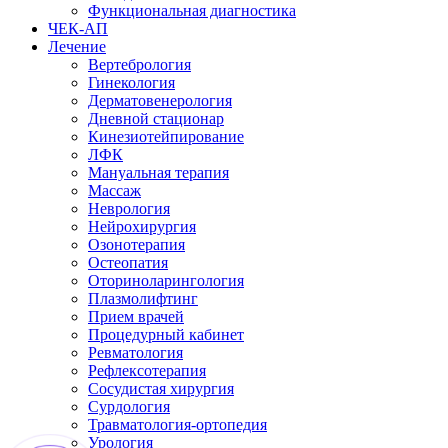
Функциональная диагностика
ЧЕК-АП
Лечение
Вертебрология
Гинекология
Дерматовенерология
Дневной стационар
Кинезиотейпирование
ЛФК
Мануальная терапия
Массаж
Неврология
Нейрохирургия
Озонотерапия
Остеопатия
Оториноларингология
Плазмолифтинг
Прием врачей
Процедурный кабинет
Ревматология
Рефлексотерапия
Сосудистая хирургия
Сурдология
Травматология-ортопедия
Урология