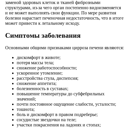
заменой здоровых клеток и тканей фиброзными
структурами, из-за чего орган постепенно видоизменяется
и не может выполнять свои функции. По мере развития
болезни нарастает печеночная недостаточность, что в итоге
может привести к летальному исходу.
Симптомы заболевания
Основными общими признаками цирроза печени являются:
дискомфорт в животе;
потеря массы тела;
снижение работоспособности;
ускоренное утомление;
расстройства стула, диспепсия;
снижение аппетита;
болезненность в суставах;
повышение температуры до субфебрильных
значений;
почти постоянное ощущение слабости, усталости;
тошнота;
боль и дискомфорт в правом подреберье;
сосудистые звездочки на теле;
участки покраснения на ладонях и стопах;