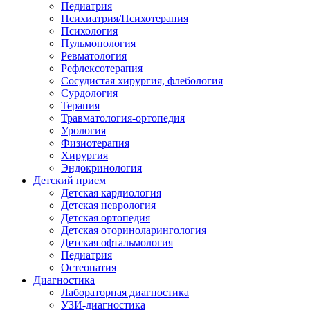
Педиатрия
Психиатрия/Психотерапия
Психология
Пульмонология
Ревматология
Рефлексотерапия
Сосудистая хирургия, флебология
Сурдология
Терапия
Травматология-ортопедия
Урология
Физиотерапия
Хирургия
Эндокринология
Детский прием
Детская кардиология
Детская неврология
Детская ортопедия
Детская оториноларингология
Детская офтальмология
Педиатрия
Остеопатия
Диагностика
Лабораторная диагностика
УЗИ-диагностика