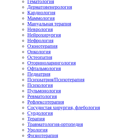
Гематология
Дерматовенерология
Кардиология
Маммология
Мануальная терапия
Неврология
Нейрохирургия
Нефрология
Озонотерапия
Онкология
Остеопатия
Оториноларингология
Офтальмология
Педиатрия
Психиатрия/Психотерапия
Психология
Пульмонология
Ревматология
Рефлексотерапия
Сосудистая хирургия, флебология
Сурдология
Терапия
Травматология-ортопедия
Урология
Физиотерапия