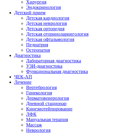
Хирургия
Эндокринология
Детский прием
Детская кардиология
Детская неврология
Детская ортопедия
Детская оториноларингология
Детская офтальмология
Педиатрия
Остеопатия
Диагностика
Лабораторная диагностика
УЗИ-диагностика
Функциональная диагностика
ЧЕК-АП
Лечение
Вертебрология
Гинекология
Дерматовенерология
Дневной стационар
Кинезиотейпирование
ЛФК
Мануальная терапия
Массаж
Неврология