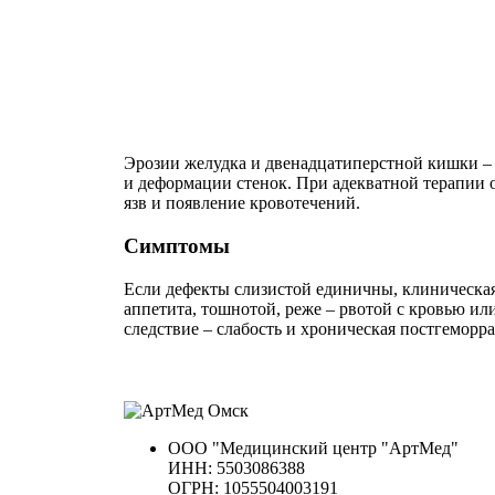
Эрозии желудка и двенадцатиперстной кишки – 
и деформации стенок. При адекватной терапии о
язв и появление кровотечений.
Симптомы
Если дефекты слизистой единичны, клиническая
аппетита, тошнотой, реже – рвотой с кровью и
следствие – слабость и хроническая постгеморр
ООО "Медицинский центр "АртМед"
ИНН: 5503086388
ОГРН: 1055504003191