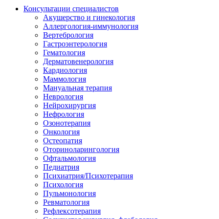
Консультации специалистов
Акушерство и гинекология
Аллергология-иммунология
Вертебрология
Гастроэнтерология
Гематология
Дерматовенерология
Кардиология
Маммология
Мануальная терапия
Неврология
Нейрохирургия
Нефрология
Озонотерапия
Онкология
Остеопатия
Оториноларингология
Офтальмология
Педиатрия
Психиатрия/Психотерапия
Психология
Пульмонология
Ревматология
Рефлексотерапия