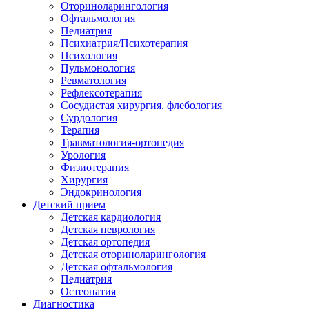
Оториноларингология
Офтальмология
Педиатрия
Психиатрия/Психотерапия
Психология
Пульмонология
Ревматология
Рефлексотерапия
Сосудистая хирургия, флебология
Сурдология
Терапия
Травматология-ортопедия
Урология
Физиотерапия
Хирургия
Эндокринология
Детский прием
Детская кардиология
Детская неврология
Детская ортопедия
Детская оториноларингология
Детская офтальмология
Педиатрия
Остеопатия
Диагностика