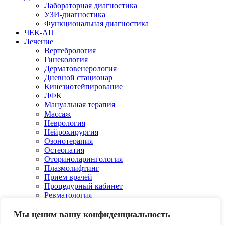
Лабораторная диагностика
УЗИ-диагностика
Функциональная диагностика
ЧЕК-АП
Лечение
Вертебрология
Гинекология
Дерматовенерология
Дневной стационар
Кинезиотейпирование
ЛФК
Мануальная терапия
Массаж
Неврология
Нейрохирургия
Озонотерапия
Остеопатия
Оториноларингология
Плазмолифтинг
Прием врачей
Процедурный кабинет
Ревматология
Рефлексотерапия
Сосудистая хирургия
Мы ценим вашу конфиденциальность
Сурдология