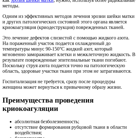
как
эрозия шейки матки
, нужно, используя более радикальные
методы.
Одним из эффективных методов лечения эрозии шейки матки
и других патологических состояний этого органа является
криокоагуляция (криодеструкция) поврежденных тканей.
Это лечение дефектов слизистой с помощью жидкого азота.
На пораженный участок подается охлажденный до
температуры минус 90-150°C жидкий азот, который
мгновенно замораживает клетки и межклеточную жидкость. В
результате поврежденные эпителиальные ткани погибают.
Поскольку струя азота подается точно на патологическую
область, здоровые участки ткани при этом не затрагиваются.
Госпитализация не требуется, сразу после процедуры
женщина может вернуться к привычному образу жизни.
Преимущества проведения
криокоагуляции
абсолютная безболезненность;
отсутствие формирования рубцовой ткани в области
воздействия;