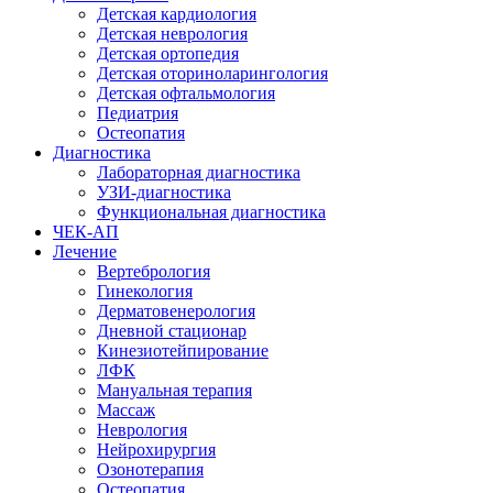
Детская кардиология
Детская неврология
Детская ортопедия
Детская оториноларингология
Детская офтальмология
Педиатрия
Остеопатия
Диагностика
Лабораторная диагностика
УЗИ-диагностика
Функциональная диагностика
ЧЕК-АП
Лечение
Вертебрология
Гинекология
Дерматовенерология
Дневной стационар
Кинезиотейпирование
ЛФК
Мануальная терапия
Массаж
Неврология
Нейрохирургия
Озонотерапия
Остеопатия