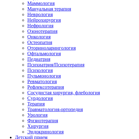
Маммология
Мануальная терапия
Неврология
Нейрохирургия
Нефрология
Озонотерапия
Онкология
Остеопатия
Оториноларингология
Офтальмология
Педиатрия
Психиатрия/Психотерапия
Психология
Пульмонология
Ревматология
Рефлексотерапия
Сосудистая хирургия, флебология
Сурдология
Терапия
Травматология-ортопедия
Урология
Физиотерапия
Хирургия
Эндокринология
Детский прием