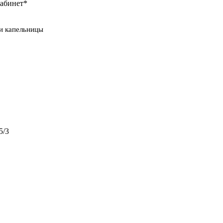
кабинет*
и капельницы
5/3