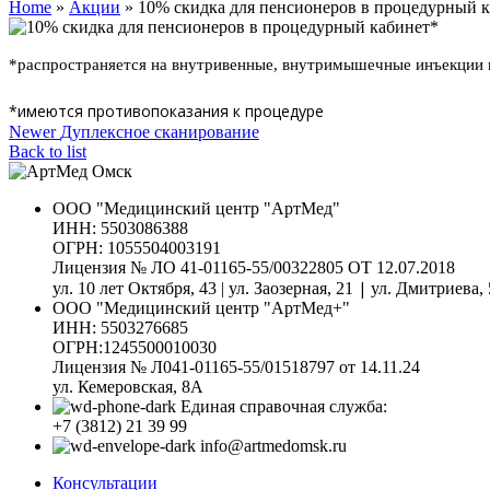
Home
»
Акции
»
10% скидка для пенсионеров в процедурный 
*распространяется на внутривенные, внутримышечные инъекции 
*имеются противопоказания к процедуре
Newer
Дуплексное сканирование
Back to list
ООО "Медицинский центр "АртМед"
ИНН: 5503086388
ОГРН: 1055504003191
Лицензия № ЛО 41-01165-55/00322805 ОТ 12.07.2018
|
ул. 10 лет Октября, 43 | ул. Заозерная, 21
ул. Дмитриева, 
ООО "Медицинский центр "АртМед+"
ИНН: 5503276685
ОГРН:1245500010030
Лицензия № Л041-01165-55/01518797 от 14.11.24
ул. Кемеровская, 8А
Единая справочная служба:
+7 (3812) 21 39 99
info@artmedomsk.ru
Консультации