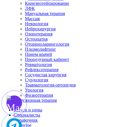
Кинезиотейпирование
ЛФК
Мануальная терапия
Массаж
Неврология
Нейрохирургия
Озонотерапия
Остеопатия
Оториноларингология
Плазмолифтинг
Прием врачей
Процедурный кабинет
Ревматология
Рефлексотерапия
Сосудистая хирургия
Сурдология
Травматология-ортопедия
Урология
Физиотерапия
Инфузионная терапия
Услуги и цены
Специалисты
Справочник
О центре