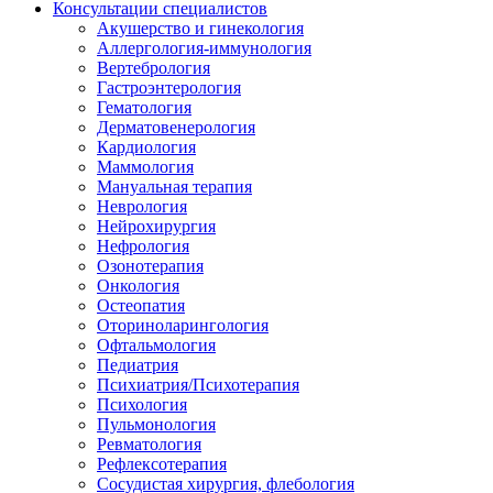
Консультации специалистов
Акушерство и гинекология
Аллергология-иммунология
Вертебрология
Гастроэнтерология
Гематология
Дерматовенерология
Кардиология
Маммология
Мануальная терапия
Неврология
Нейрохирургия
Нефрология
Озонотерапия
Онкология
Остеопатия
Оториноларингология
Офтальмология
Педиатрия
Психиатрия/Психотерапия
Психология
Пульмонология
Ревматология
Рефлексотерапия
Сосудистая хирургия, флебология