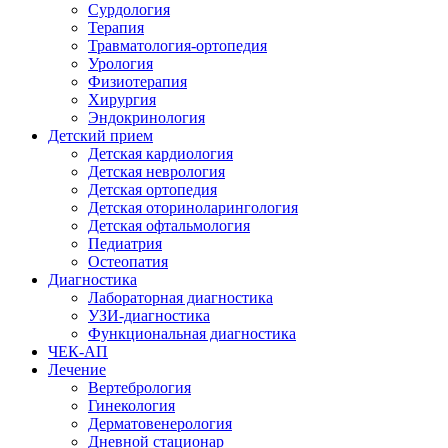
Сурдология
Терапия
Травматология-ортопедия
Урология
Физиотерапия
Хирургия
Эндокринология
Детский прием
Детская кардиология
Детская неврология
Детская ортопедия
Детская оториноларингология
Детская офтальмология
Педиатрия
Остеопатия
Диагностика
Лабораторная диагностика
УЗИ-диагностика
Функциональная диагностика
ЧЕК-АП
Лечение
Вертебрология
Гинекология
Дерматовенерология
Дневной стационар